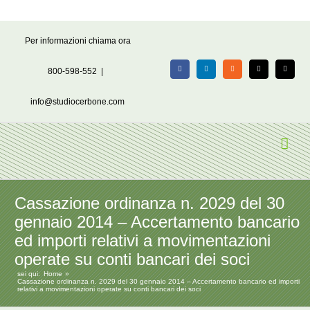
Salta
Per informazioni chiama ora
al
contenuto
800-598-552
|
Facebook
LinkedIn
Rss
X
Email
info@studiocerbone.com
Cassazione ordinanza n. 2029 del 30
gennaio 2014 – Accertamento bancario
ed importi relativi a movimentazioni
operate su conti bancari dei soci
sei qui:
Home
Cassazione ordinanza n. 2029 del 30 gennaio 2014 – Accertamento bancario ed importi
relativi a movimentazioni operate su conti bancari dei soci