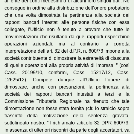
all’ente dei conti medesimi o di alcuni loro singoli dati. Ne
consegue in ordine alla distribuzione dell’onere probatorio
che una volta dimostrata la pertinenza alla società dei
rapporti bancari intestati alle persone fisiche con essa
collegate, l’Ufficio non è tenuto a provare che tutte le
movimentazioni che risultano da quei rapporti rispecchino
operazioni aziendali, ma al contrario la corretta
interpretazione dell’art. 32 del d.P.R. n. 600/73 impone alla
società contribuente di dimostrare la estraneità di ciascuna
di quelle operazioni alla propria attività di impresa. ” (così
Cass. 20199/10, conformi, Cass. 15217/12, Cass.
12625/12). Compete dunque all’Ufficio l’onere di
dimostrare, anche con presunzioni, la pertinenza alla
società dei rapporti bancari intestati a terzi e la
Commissione Tributaria Regionale ha ritenuto che tale
dimostrazione non fosse stata fornita (cfr. lo stralcio sopra
trascritto della motivazione della sentenza gravata,
sottolineato nostro: “il richiamato articolo 32 DPR 600/73,
in assenza di ulteriori riscontri da parte degli accertatori, va