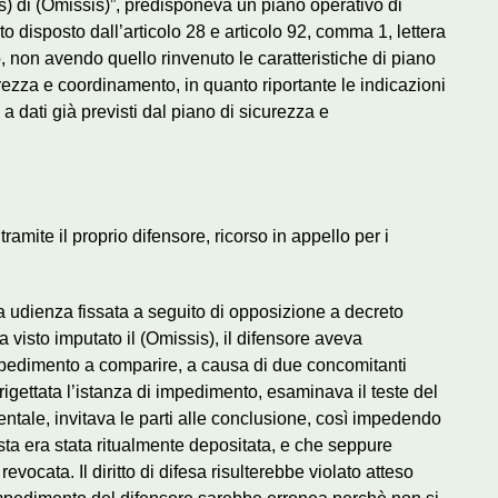
sis) di (Omissis)”, predisponeva un piano operativo di
 disposto dall’articolo 28 e articolo 92, comma 1, lettera
o, non avendo quello rinvenuto le caratteristiche di piano
rezza e coordinamento, in quanto riportante le indicazioni
 a dati già previsti dal piano di sicurezza e
ramite il proprio difensore, ricorso in appello per i
ima udienza fissata a seguito di opposizione a decreto
visto imputato il (Omissis), il difensore aveva
mpedimento a comparire, a causa di due concomitanti
 rigettata l’istanza di impedimento, esaminava il teste del
mentale, invitava le parti alle conclusione, così impedendo
 lista era stata ritualmente depositata, e che seppure
ocata. Il diritto di difesa risulterebbe violato atteso