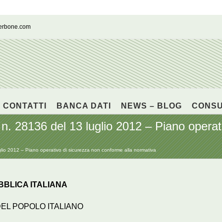
cerbone.com
CONTATTI
BANCA DATI
NEWS – BLOG
CONS
. 28136 del 13 luglio 2012 – Piano operat
io 2012 – Piano operativo di sicurezza non conforme alla normativa
BLICA ITALIANA
DEL POPOLO ITALIANO