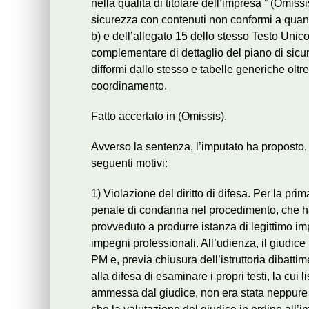
nella qualità di titolare dell’impresa ” (Omis
sicurezza con contenuti non conformi a quanto
b) e dell’allegato 15 dello stesso Testo Unic
complementare di dettaglio del piano di sicu
difformi dallo stesso e tabelle generiche oltre
coordinamento.
Fatto accertato in (Omissis).
Avverso la sentenza, l’imputato ha proposto, t
seguenti motivi:
1) Violazione del diritto di difesa. Per la pr
penale di condanna nel procedimento, che ha 
provveduto a produrre istanza di legittimo i
impegni professionali. All’udienza, il giudice
PM e, previa chiusura dell’istruttoria dibatti
alla difesa di esaminare i propri testi, la cui
ammessa dal giudice, non era stata neppure rev