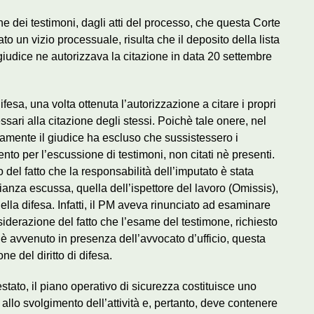
ne dei testimoni, dagli atti del processo, che questa Corte
 un vizio processuale, risulta che il deposito della lista
 giudice ne autorizzava la citazione in data 20 settembre
esa, una volta ottenuta l’autorizzazione a citare i propri
ari alla citazione degli stessi. Poichè tale onere, nel
tamente il giudice ha escluso che sussistessero i
ento per l’escussione di testimoni, non citati nè presenti.
del fatto che la responsabilità dell’imputato è stata
ianza escussa, quella dell’ispettore del lavoro (Omissis),
i della difesa. Infatti, il PM aveva rinunciato ad esaminare
 considerazione del fatto che l’esame del testimone, richiesto
 è avvenuto in presenza dell’avvocato d’ufficio, questa
e del diritto di difesa.
estato, il piano operativo di sicurezza costituisce uno
allo svolgimento dell’attività e, pertanto, deve contenere