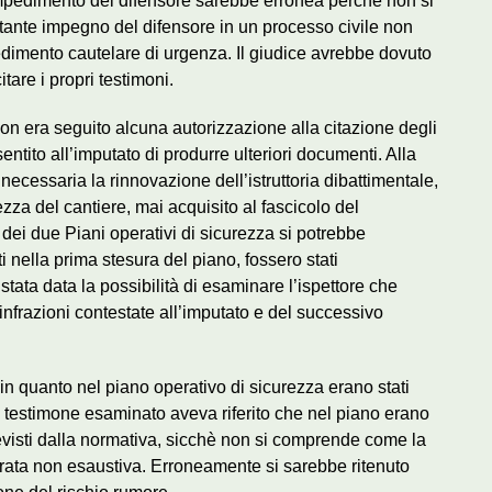
’impedimento del difensore sarebbe erronea perchè non si
itante impegno del difensore in un processo civile non
edimento cautelare di urgenza. Il giudice avrebbe dovuto
tare i propri testimoni.
i non era seguito alcuna autorizzazione alla citazione degli
entito all’imputato di produrre ulteriori documenti. Alla
necessaria la rinnovazione dell’istruttoria dibattimentale,
rezza del cantiere, mai acquisito al fascicolo del
 dei due Piani operativi di sicurezza si potrebbe
ti nella prima stesura del piano, fossero stati
tata data la possibilità di esaminare l’ispettore che
nfrazioni contestate all’imputato e del successivo
in quanto nel piano operativo di sicurezza erano stati
e. Il testimone esaminato aveva riferito che nel piano erano
previsti dalla normativa, sicchè non si comprende come la
ata non esaustiva. Erroneamente si sarebbe ritenuto