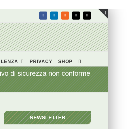
Facebook
LinkedIn
Rss
X
Email
Toggle
area
barra
scorrevol
ULENZA
PRIVACY
SHOP
ivo di sicurezza non conforme
NEWSLETTER