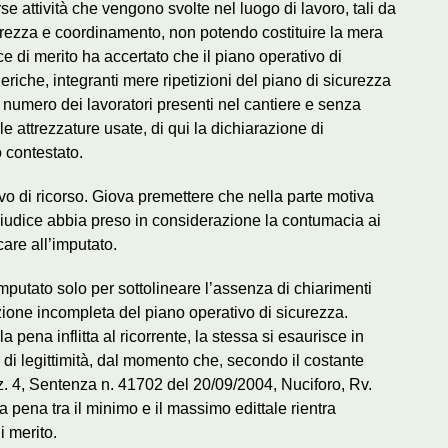
se attività che vengono svolte nel luogo di lavoro, tali da
icurezza e coordinamento, non potendo costituire la mera
ce di merito ha accertato che il piano operativo di
neriche, integranti mere ripetizioni del piano di sicurezza
numero dei lavoratori presenti nel cantiere e senza
e attrezzature usate, di qui la dichiarazione di
o contestato.
ivo di ricorso. Giova premettere che nella parte motiva
giudice abbia preso in considerazione la contumacia ai
care all’imputato.
l’imputato solo per sottolineare l’assenza di chiarimenti
azione incompleta del piano operativo di sicurezza.
 pena inflitta al ricorrente, la stessa si esaurisce in
 di legittimità, dal momento che, secondo il costante
ez. 4, Sentenza n. 41702 del 20/09/2004, Nuciforo, Rv.
 pena tra il minimo e il massimo edittale rientra
i merito.