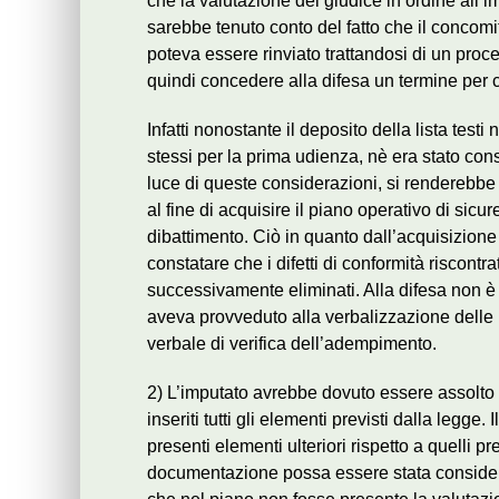
che la valutazione del giudice in ordine all
sarebbe tenuto conto del fatto che il concom
poteva essere rinviato trattandosi di un proc
quindi concedere alla difesa un termine per ci
Infatti nonostante il deposito della lista test
stessi per la prima udienza, nè era stato cons
luce di queste considerazioni, si renderebbe 
al fine di acquisire il piano operativo di sicu
dibattimento. Ciò in quanto dall’acquisizione
constatare che i difetti di conformità riscontra
successivamente eliminati. Alla difesa non è s
aveva provveduto alla verbalizzazione delle i
verbale di verifica dell’adempimento.
2) L’imputato avrebbe dovuto essere assolto 
inseriti tutti gli elementi previsti dalla legg
presenti elementi ulteriori rispetto a quelli 
documentazione possa essere stata consider