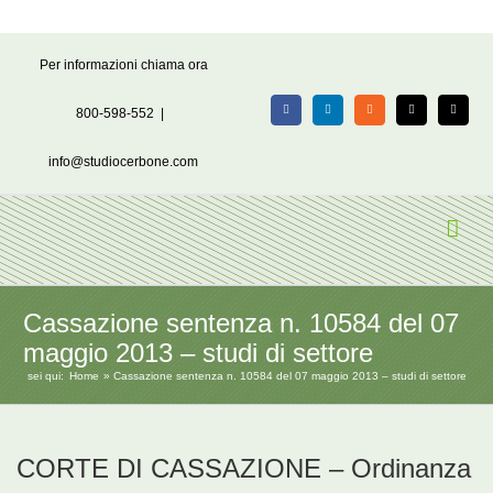
Salta
Per informazioni chiama ora
al
contenuto
800-598-552
|
Facebook
LinkedIn
Rss
X
Email
info@studiocerbone.com
Cassazione sentenza n. 10584 del 07
maggio 2013 – studi di settore
sei qui:
Home
Cassazione sentenza n. 10584 del 07 maggio 2013 – studi di settore
CORTE DI CASSAZIONE – Ordinanza