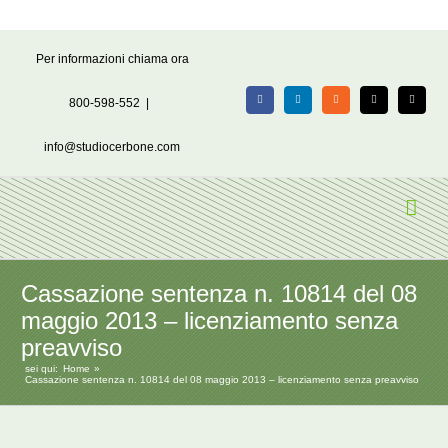
Salta
Per informazioni chiama ora
al
contenuto
800-598-552
|
Facebook
LinkedIn
Rss
X
Email
info@studiocerbone.com
Cassazione sentenza n. 10814 del 08
maggio 2013 – licenziamento senza
preavviso
sei qui:
Home
Cassazione sentenza n. 10814 del 08 maggio 2013 – licenziamento senza preavviso