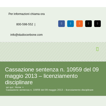
Salta
Per informazioni chiama ora
al
contenuto
800-598-552
|
Facebook
LinkedIn
Rss
X
Email
info@studiocerbone.com
Cassazione sentenza n. 10959 del 09
maggio 2013 – licenziamento
disciplinare
sei qui:
Home
Cassazione sentenza n. 10959 del 09 maggio 2013 – licenziamento disciplinare