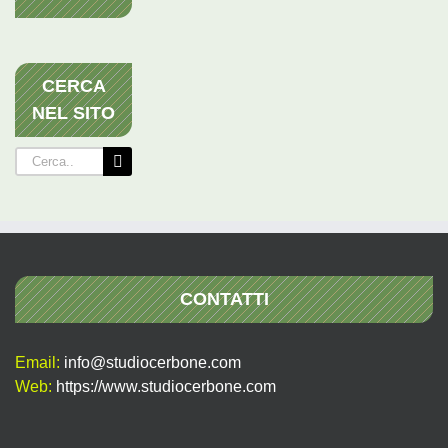
CERCA
NEL SITO
Cerca
per:
CONTATTI
Email:
info@studiocerbone.com
Web:
https://www.studiocerbone.com