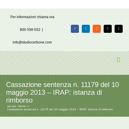
Salta
Per informazioni chiama ora
al
contenuto
800-598-552
|
Facebook
LinkedIn
Rss
X
Email
info@studiocerbone.com
Cassazione sentenza n. 11179 del 10
maggio 2013 – IRAP: istanza di
rimborso
sei qui:
Home
Cassazione sentenza n. 11179 del 10 maggio 2013 – IRAP: istanza di rimborso