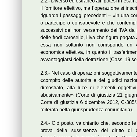
2.2.- Diverso ed estraneo all’ipotesi in esame
il fornitore effettivo, ma l’operazione si in
riguarda i passaggi precedenti – «in una com
o partecipe o consapevole e che contempla
successivi del non versamento dell’IVA da 
delle frodi carosello, l’iva che figura pagata
essa non soltanto non corrisponde un ve
economica effettiva, in quanto il trasferime
avvantaggiarsi della detrazione (Cass. 19 se
2.3.- Nel caso di operazioni soggettivamente
«compito delle autorità e dei giudici nazion
dimostrato, alla luce di elementi oggettiv
abusivamente» (Corte di giustizia 21 giug
Corte di giustizia 6 dicembre 2012, C-385/
reiterata nella giurisprudenza comunitaria).
2.4.- Ciò posto, va chiarito che, secondo le 
prova della sussistenza del diritto di d