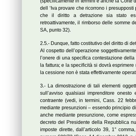
(specificamente in termini è anche la Corte d
dell ‘Iva provare che ricorrono i presupposti 
che il diritto a detrazione sia stato es
retroattivamente, il rimborso delle somme de
SA, punto 32).
2.5.- Dunque, fatto costitutivo del diritto di 
Al cospetto dell’operazione soggettivamente 
l’onere di una specifica contestazione della
la fattura; e la specificità si dovrà esprimer
la cessione non è stata effettivamente operata
3.- La dimostrazione di tali elementi oggett
sull’avviso qualsiasi imprenditore onesto
contraente (vedi, in termini, Cass. 22 feb
mediante presunzioni – essendo principio di 
anche mediante presunzione, come espressa
decreto del Presidente della Repubblica nu
imposte dirette, dall’articolo 39, 1° comma