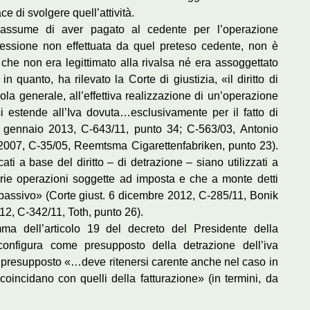
ce di svolgere quell’attività.
o assume di aver pagato al cedente per l’operazione
cessione non effettuata da quel preteso cedente, non è
che non era legittimato alla rivalsa né era assoggettato
n quanto, ha rilevato la Corte di giustizia, «il diritto di
ola generale, all’effettiva realizzazione di un’operazione
 si estende all’Iva dovuta…esclusivamente per il fatto di
31 gennaio 2013, C-643/11, punto 34; C-563/03, Antonio
 2007, C-35/05, Reemtsma Cigarettenfabriken, punto 23).
ti a base del diritto – di detrazione – siano utilizzati a
oprie operazioni soggette ad imposta e che a monte detti
to passivo» (Corte giust. 6 dicembre 2012, C-285/11, Bonik
2, C-342/11, Toth, punto 26).
ma dell’articolo 19 del decreto del Presidente della
nfigura come presupposto della detrazione dell’iva
le presupposto «…deve ritenersi carente anche nel caso in
 coincidano con quelli della fatturazione» (in termini, da