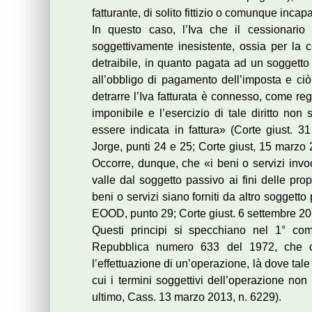
fatturante, di solito fittizio o comunque incapa
In questo caso, l’Iva che il cessionari
soggettivamente inesistente, ossia per la 
detraibile, in quanto pagata ad un soggetto 
all’obbligo di pagamento dell’imposta e ciò i
detrarre l’Iva fatturata è connesso, come reg
imponibile e l’esercizio di tale diritto non
essere indicata in fattura» (Corte giust. 
Jorge, punti 24 e 25; Corte giust, 15 marzo
Occorre, dunque, che «i beni o servizi invoca
valle dal soggetto passivo ai fini delle pr
beni o servizi siano forniti da altro sogget
EOOD, punto 29; Corte giust. 6 settembre 201
Questi principi si specchiano nel 1° com
Repubblica numero 633 del 1972, che co
l’effettuazione di un’operazione, là dove ta
cui i termini soggettivi dell’operazione non
ultimo, Cass. 13 marzo 2013, n. 6229).