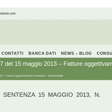
cerbone.com
CONTATTI
BANCA DATI
NEWS – BLOG
CONS
 del 15 maggio 2013 – Fatture oggettivame
 – Fatture oggettivamente inesistenti – indeducibilità
 SENTENZA 15 MAGGIO 2013, N.