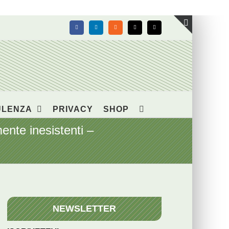
Facebook
LinkedIn
Rss
X
Email
Toggle
area
barra
scorrevol
ULENZA
PRIVACY
SHOP
nte inesistenti –
NEWSLETTER