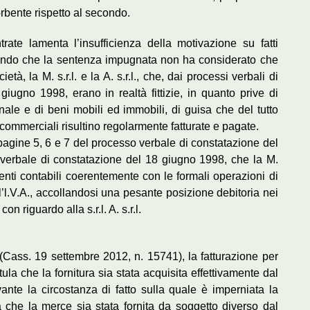
sorbente rispetto al secondo.
rate lamenta l’insufficienza della motivazione su fatti
ucendo che la sentenza impugnata non ha considerato che
tà, la M. s.r.l. e la A. s.r.l., che, dai processi verbali di
iugno 1998, erano in realtà fittizie, in quanto prive di
nale e di beni mobili ed immobili, di guisa che del tutto
 commerciali risultino regolarmente fatturate e pagate.
agine 5, 6 e 7 del processo verbale di constatazione del
 verbale di constatazione del 18 giugno 1998, che la M.
nti contabili coerentemente con le formali operazioni di
l’l.V.A., accollandosi una pesante posizione debitoria nei
on riguardo alla s.r.l. A. s.r.l.
Cass. 19 settembre 2012, n. 15741), la fatturazione per
la che la fornitura sia stata acquisita effettivamente dal
evante la circostanza di fatto sulla quale è imperniata la
che la merce sia stata fornita da soggetto diverso dal