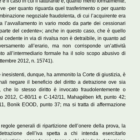
 è il caso in cui il fatturante è, quanto meno formalmente,
scrive -per quanto riguarda quel trasferimento o per quanto
binazione negoziale fraudolenta, di cui l’acquirente era
 l’avvallamento in vario modo da parte dei cessionari
parte del cedente»; anche in questo caso, che è quello
 al cedente in via di rivalsa non è detraibile, in quanto ad
rsamento all’erario, ma non corrisponde un’attività
nto all’intermediario formale ha il solo scopo abusivo di
ttembre 2012, n. 15741).
 inesistenti, dunque, ha ammonito la Corte di giustizia, è
ali negare il beneficio del diritto a detrazione ove sia
i, che lo stesso diritto è invocato fraudolentemente o
no 2012, C-80/11 e C-142/11, Mahagében kft, punto 42;
11, Bonik EOOD, punto 37; ma si tratta di affermazione
regole generali di ripartizione dell’onere della prova, la
etrazione dell’iva spetta a chi intenda esercitarlo