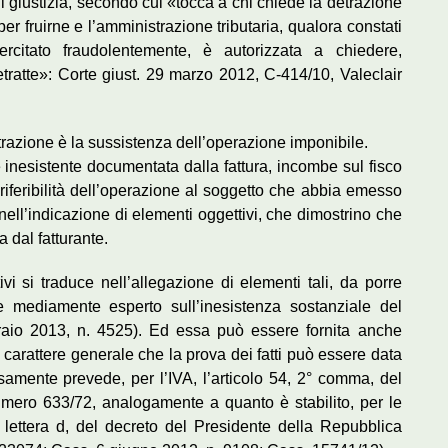
i giustizia, secondo cui «tocca a chi chiede la detrazione
per fruirne e l’amministrazione tributaria, qualora constati
ercitato fraudolentemente, è autorizzata a chiedere,
tratte»: Corte giust. 29 marzo 2012, C-414/10, Valeclair
detrazione è la sussistenza dell’operazione imponibile.
inesistente documentata dalla fattura, incombe sul fisco
 riferibilità dell’operazione al soggetto che abbia emesso
e nell’indicazione di elementi oggettivi, che dimostrino che
 dal fatturante.
ivi si traduce nell’allegazione di elementi tali, da porre
 e mediamente esperto sull’inesistenza sostanziale del
braio 2013, n. 4525). Ed essa può essere fornita anche
carattere generale che la prova dei fatti può essere data
mente prevede, per l’IVA, l’articolo 54, 2° comma, del
mero 633/72, analogamente a quanto è stabilito, per le
, lettera d, del decreto del Presidente della Repubblica