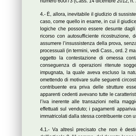
numero 600/73 (Cass. 14 dicembre 2012, n. 
4.- È, allora, inevitabile il giudizio di sussi
caso, come quello in esame, in cui il giudic
logiche che possono essere desunte dagli el
ricorso con autosufficiente ricostruzione, 
assumere l’insussistenza della prova, senza
processuali (in termini, vedi Cass., ord. 2 m
oggetto la contestazione di omessa conta
conseguenza di operazioni ritenute sogge
impugnata, la quale aveva escluso la natura
omettendo di motivare sulle seguenti circost
contribuente era priva delle strutture esse
apparenti cedenti avevano tutte le caratteris
l’iva inerente alle transazioni nella maggi
effettuati sul venduto; i pagamenti apparivan
immatricolati dalla stessa contribuente con us
4.1.- Va altresì precisato che non è destin