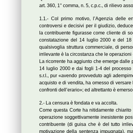
art. 360, 1° comma, n. 5, c.p.c., di rilievo as
1.1.- Col primo motivo, l’Agenzia delle ent
controversi e decisivi per il giudizio, ded
la contribuente figurasse come cliente di socie
constatazione del 14 luglio 2000 e del 18 g
qualsivoglia struttura commerciale, di perso
irrilevante è la circostanza che le operazioni
La ricorrente ha aggiunto che emerge dalle p
14 luglio 2000 e dai fogli 1-4 del processo
s.r.l., pur «avendo provveduto agli adempime
acquisto e di vendita, ha omesso di versare 
confronti dell’erario»; ed altrettanto è emerso c
2.- La censura è fondata e va accolta.
Come questa Corte ha nitidamente chiarito (
operazione soggettivamente inesistente postu
contribuente (di guisa che è del tutto irril
motivazione della sentenza impugnata), ma 