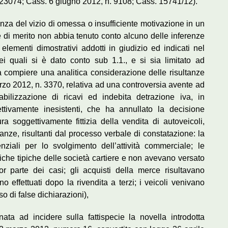
23074; Cass. 6 giugno 2012, n. 9108; Cass. 15741/12).
stenza del vizio di omessa o insufficiente motivazione in un
e di merito non abbia tenuto conto alcuno delle inferenze
ementi dimostrativi addotti in giudizio ed indicati nel
dei quali si è dato conto sub 1.1., e si sia limitato ad
 compiere una analitica considerazione delle risultanze
arzo 2012, n. 3370, relativa ad una controversia avente ad
bilizzazione di ricavi ed indebita detrazione iva, in
ttivamente inesistenti, che ha annullato la decisione
 soggettivamente fittizia della vendita di autoveicoli,
anze, risultanti dal processo verbale di constatazione: la
nziali per lo svolgimento dell’attività commerciale; le
tiche tipiche delle società cartiere e non avevano versato
or parte dei casi; gli acquisti della merce risultavano
o effettuati dopo la rivendita a terzi; i veicoli venivano
o di false dichiarazioni),
ata ad incidere sulla fattispecie la novella introdotta