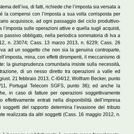
istema dell’iva, di fatti, richiede che l’imposta sia versata a
hé la compensi con l’imposta a sua volta corrisposta per
erario acquisisce, ad ogni passaggio del ciclo produttivo-
ra l’imposta sulle operazioni attive e quella sugli acquisti,
to passivo obbligato, nella periodica sommatoria di Iva a
012, n. 23074; Cass. 13 marzo 2013, n. 6229; Cass. 26
’iva ad un soggetto che non sia la genuina controparte,
ll’imposta, mina, con effetti dirompenti, il meccanismo di
: la giurisprudenza comunitaria insiste sulla necessità,
 detrazione, di un nesso diretto tra operazioni a valle ed
e giust. 21 febbraio 2013, C-I04/12, Wolfram Becker, punto
6/11, Portugal Telecom SGFS, punto 36); ed anche la
he, in caso di fatture per operazioni soggettivamente
o effettivamente entrati nella disponibilità dell’impresa
ei soggetti del rapporto determina l’evasione del tributo
nte realizzata da altri soggetti (Cass. 16 maggio 2012, n.