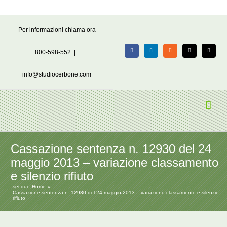
Salta
Per informazioni chiama ora
al
contenuto
800-598-552
|
Facebook
LinkedIn
Rss
X
Email
info@studiocerbone.com
Cassazione sentenza n. 12930 del 24
maggio 2013 – variazione classamento
e silenzio rifiuto
sei qui:
Home
Cassazione sentenza n. 12930 del 24 maggio 2013 – variazione classamento e silenzio
rifiuto