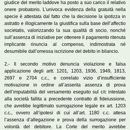
giudice del merito laddove ha posto a suo carico il relativo
onere probatorio. L’univoca evidenza della gratuità nella
specie è attestata dal fatto che la decisione la ipotizza in
astratto e illogicamente la giustifica sulla base dell’affectio
societatis, valorizzando la sua qualità di socio, nonché
sull’assenza di iniziative per ottenere il pagamento ritenuta
implicante rinuncia al compenso, indimostrata né
desumibile dall’omessa iscrizione del debito in bilancio.
2.- Il secondo motivo denuncia violazione e falsa
applicazione degli artt. 1201, 1203, 1936, 1949, 1813,
2697 e 2704 c.c., e correlato vizio d’insufficiente
motivazione in ordine all’asserita assenza di prova
dell’imputabilità del versamento eseguito sul c/c intestato
alla società fallita a precedente contratto di fideiussione,
che avrebbe legittimato surrogazione legale ex art. 1203
c.c., ovvero all’ipotesi di cui all’art. 1180 c.c. attesa
l’assenza d’allegazione e prova della surrogazione per
volontà del debitore. La Corte del merito avrebbe