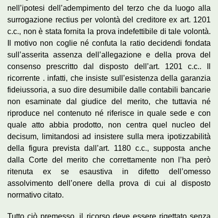
nell’ipotesi dell’adempimento del terzo che da luogo alla
surrogazione rectius per volontà del creditore ex art. 1201
c.c., non è stata fornita la prova indefettibile di tale volontà.
Il motivo non coglie né confuta la ratio decidendi fondata
sull’asserita assenza dell’allegazione e della prova del
consenso prescritto dal disposto dell’art. 1201 c.c.. Il
ricorrente . infatti, che insiste sull’esistenza della garanzia
fideiussoria, a suo dire desumibile dalle contabili bancarie
non esaminate dal giudice del merito, che tuttavia né
riproduce nel contenuto né riferisce in quale sede e con
quale atto abbia prodotto, non centra quel nucleo del
decisum, limitandosi ad insistere sulla mera ipotizzabilità
della figura prevista dall’art. 1180 c.c., supposta anche
dalla Corte del merito che correttamente non l’ha però
ritenuta ex se esaustiva in difetto dell’omesso
assolvimento dell’onere della prova di cui al disposto
normativo citato.
Tutto ciò premesso, il ricorso deve essere rigettato senza