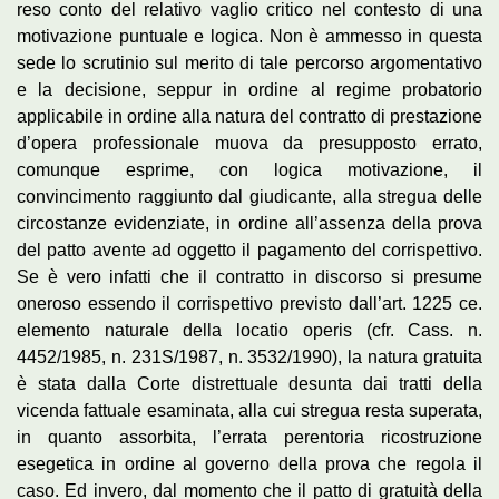
reso conto del relativo vaglio critico nel contesto di una
motivazione puntuale e logica. Non è ammesso in questa
sede lo scrutinio sul merito di tale percorso argomentativo
e la decisione, seppur in ordine al regime probatorio
applicabile in ordine alla natura del contratto di prestazione
d’opera professionale muova da presupposto errato,
comunque esprime, con logica motivazione, il
convincimento raggiunto dal giudicante, alla stregua delle
circostanze evidenziate, in ordine all’assenza della prova
del patto avente ad oggetto il pagamento del corrispettivo.
Se è vero infatti che il contratto in discorso si presume
oneroso essendo il corrispettivo previsto dall’art. 1225 ce.
elemento naturale della locatio operis (cfr. Cass. n.
4452/1985, n. 231S/1987, n. 3532/1990), la natura gratuita
è stata dalla Corte distrettuale desunta dai tratti della
vicenda fattuale esaminata, alla cui stregua resta superata,
in quanto assorbita, l’errata perentoria ricostruzione
esegetica in ordine al governo della prova che regola il
caso. Ed invero, dal momento che il patto di gratuità della