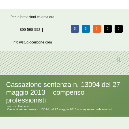
Salta
Per informazioni chiama ora
al
contenuto
800-598-552
|
Facebook
LinkedIn
Rss
X
Email
info@studiocerbone.com
Cassazione sentenza n. 13094 del 27
maggio 2013 – compenso
professionisti
sei qui:
Home
Cassazione sentenza n. 13094 del 27 maggio 2013 – compenso professionisti