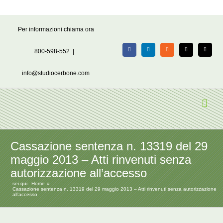
Salta
Per informazioni chiama ora
al
contenuto
800-598-552
|
Facebook
LinkedIn
Rss
X
Email
info@studiocerbone.com
Cassazione sentenza n. 13319 del 29
maggio 2013 – Atti rinvenuti senza
autorizzazione all’accesso
sei qui:
Home
Cassazione sentenza n. 13319 del 29 maggio 2013 – Atti rinvenuti senza autorizzazione
all’accesso