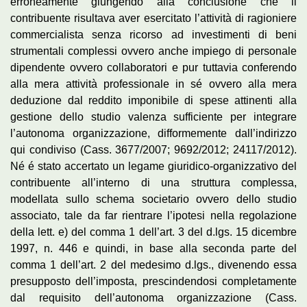
erroneamente giungendo alla conclusione che il
contribuente risultava aver esercitato l’attività di ragioniere
commercialista senza ricorso ad investimenti di beni
strumentali complessi ovvero anche impiego di personale
dipendente ovvero collaboratori e pur tuttavia conferendo
alla mera attività professionale in sé ovvero alla mera
deduzione dal reddito imponibile di spese attinenti alla
gestione dello studio valenza sufficiente per integrare
l’autonoma organizzazione, difformemente dall’indirizzo
qui condiviso (Cass. 3677/2007; 9692/2012; 24117/2012).
Né é stato accertato un legame giuridico-organizzativo del
contribuente all’interno di una struttura complessa,
modellata sullo schema societario ovvero dello studio
associato, tale da far rientrare l’ipotesi nella regolazione
della lett. e) del comma 1 dell’art. 3 del d.lgs. 15 dicembre
1997, n. 446 e quindi, in base alla seconda parte del
comma 1 dell’art. 2 del medesimo d.lgs., divenendo essa
presupposto dell’imposta, prescindendosi completamente
dal requisito dell’autonoma organizzazione (Cass.