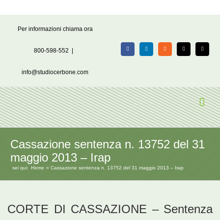
Salta
Per informazioni chiama ora
al
contenuto
800-598-552
|
Facebook
LinkedIn
Rss
X
Email
info@studiocerbone.com
Cassazione sentenza n. 13752 del 31
maggio 2013 – Irap
sei qui:
Home
Cassazione sentenza n. 13752 del 31 maggio 2013 – Irap
CORTE DI CASSAZIONE – Sentenza