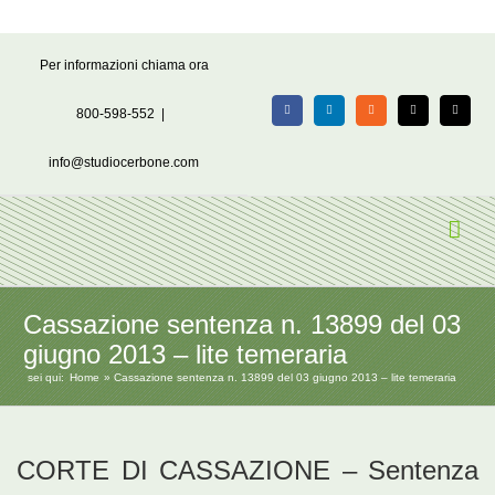
Salta
Per informazioni chiama ora
al
contenuto
800-598-552
|
Facebook
LinkedIn
Rss
X
Email
info@studiocerbone.com
Cassazione sentenza n. 13899 del 03
giugno 2013 – lite temeraria
sei qui:
Home
Cassazione sentenza n. 13899 del 03 giugno 2013 – lite temeraria
CORTE DI CASSAZIONE – Sentenza