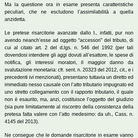
Ma la questione ora in esame presenta caratteristiche
peculiari, che ne escludono l’assimilabilità a quella
anzidetta.
Le pretese risarcitorie avanzate dallo I., infatti, pur non
avendo neanch’esse ad oggetto “accessori” del tributo, di
cui al citato art. 2 del d.lgs. n. 546 del 1992 (per tali
dovendosi intendere gli aggi dovuti all’esattore, le spese di
notifica, gli interessi moratori, il maggior danno da
svalutazione monetaria: cfr. sent. n. 20323 del 2012, cit., e i
precedenti ivi menzionati), presentano tuttavia un diretto ed
immediato nesso causale con l’atto tributario impugnato ed
uno stretto collegamento con il rapporto tributario, il quale
non è esaurito, ma, anzi, costituisce l’oggetto del giudizio
(sia pure limitatamente al riscontro della consistenza della
pretesa fatta valere con l’atto medesimo: da uh., Cass. n.
4145 del 2013).
Ne consegue che le domande risarcitorie in esame vanno