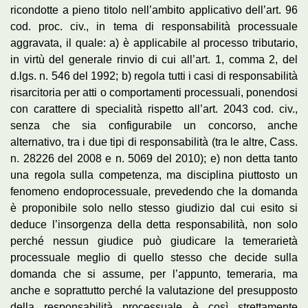
ricondotte a pieno titolo nell’ambito applicativo dell’art. 96
cod. proc. civ., in tema di responsabilità processuale
aggravata, il quale: a) è applicabile al processo tributario,
in virtù del generale rinvio di cui all’art. 1, comma 2, del
d.lgs. n. 546 del 1992; b) regola tutti i casi di responsabilità
risarcitoria per atti o comportamenti processuali, ponendosi
con carattere di specialità rispetto all’art. 2043 cod. civ.,
senza che sia configurabile un concorso, anche
alternativo, tra i due tipi di responsabilità (tra le altre, Cass.
n. 28226 del 2008 e n. 5069 del 2010); e) non detta tanto
una regola sulla competenza, ma disciplina piuttosto un
fenomeno endoprocessuale, prevedendo che la domanda
è proponibile solo nello stesso giudizio dal cui esito si
deduce l’insorgenza della detta responsabilità, non solo
perché nessun giudice può giudicare la temerarietà
processuale meglio di quello stesso che decide sulla
domanda che si assume, per l’appunto, temeraria, ma
anche e soprattutto perché la valutazione del presupposto
della responsabilità processuale è così strettamente