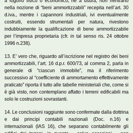
a logorio fisico o economico, né a usura, non rientrano
nella nozione di “beni ammortizzabili” recepita nell’art. 30
d.iva., mentre i capannoni industriali, ivi eventualmente
costruiti, essendo strumentali per natura, rivestono
indubbiamente la qualificazione di bene ammortizzabile
per l’impresa proprietaria (cfr. in tal senso ris. 24 ottobre
1996 n.238).
13. E’ vero che, riguardo all’iscrizione nel registro dei beni
ammortizzabili, l’art. 16 d.p.r. 600/73, al comma 2, parla in
generale di “ciascun immobile”, ma il riferimento
successivo al “coefficiente di ammortamento effettivamente
praticato” riporta il tutto alle tabelle ministeriali che, come si
è già visto, non contemplano affatto i terreni edificabili ma
solo le costruzioni sovrastanti.
14. Le conclusioni raggiunte sono confermate dalla dottrina
e dai principi contabili nazionali (Doc. n.16) e
internazionali (IAS 16), che separano contabilmente gli