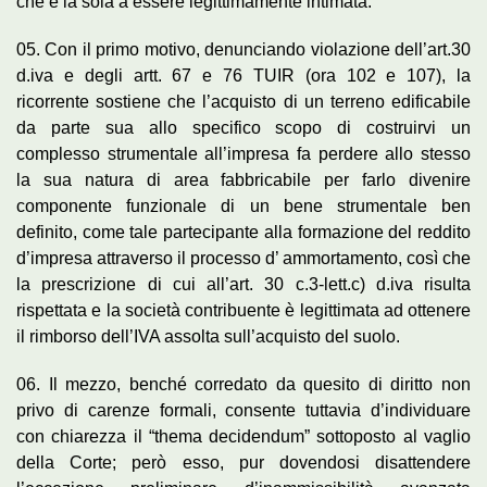
che è la sola a essere legittimamente intimata.
05. Con il primo motivo, denunciando violazione dell’art.30
d.iva e degli artt. 67 e 76 TUIR (ora 102 e 107), la
ricorrente sostiene che l’acquisto di un terreno edificabile
da parte sua allo specifico scopo di costruirvi un
complesso strumentale all’impresa fa perdere allo stesso
la sua natura di area fabbricabile per farlo divenire
componente funzionale di un bene strumentale ben
definito, come tale partecipante alla formazione del reddito
d’impresa attraverso il processo d’ ammortamento, così che
la prescrizione di cui all’art. 30 c.3-lett.c) d.iva risulta
rispettata e la società contribuente è legittimata ad ottenere
il rimborso dell’IVA assolta sull’acquisto del suolo.
06. Il mezzo, benché corredato da quesito di diritto non
privo di carenze formali, consente tuttavia d’individuare
con chiarezza il “thema decidendum” sottoposto al vaglio
della Corte; però esso, pur dovendosi disattendere