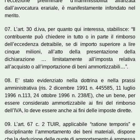
l’eccezione preliminare d’inammissibilità avanzata
dall’avvocatura erariale, è manifestamente infondato nel
merito.
07. L’art. 30 d.iva, per quanto qui interessa, stabilisce: “Il
contribuente può chiedere in tutto o in parte il rimborso
dell’eccedenza detraibile, se di importo superiore a lire
cinque milioni, all’atto della presentazione della
dichiarazione … limitatamente all’imposta relativa
all’acquisto o all’importazione di beni ammortizzabili…”.
08. E’ stato evidenziato nella dottrina e nella prassi
amministrativa (ris. 2 dicembre 1991 n. 445585, 11 luglio
1996 n.113, 24 ottobre 1996 n. 238/E), che un bene, per
essere considerato ammortizzabile ai fini del rimborso
dell’IVA, lo deve essere anche ai fini delle imposte dirette.
09. L’art. 67 c. 2 TUIR, applicabile “ratione temporis” e
disciplinante l’ammortamento dei beni materiali, dispone
che la deduzione delle quote di ammortamento é ammessa