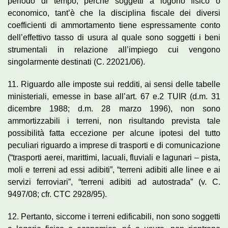
periodo di tempo, perché soggetti a logorio fisico o
economico, tant’è che la disciplina fiscale dei diversi
coefficienti di ammortamento tiene espressamente conto
dell’effettivo tasso di usura al quale sono soggetti i beni
strumentali in relazione all’impiego cui vengono
singolarmente destinati (C. 22021/06).
11. Riguardo alle imposte sui redditi, ai sensi delle tabelle
ministeriali, emesse in base all’art. 67 e.2 TUIR (d.m. 31
dicembre 1988; d.m. 28 marzo 1996), non sono
ammortizzabili i terreni, non risultando prevista tale
possibilità fatta eccezione per alcune ipotesi del tutto
peculiari riguardo a imprese di trasporti e di comunicazione
(“trasporti aerei, marittimi, lacuali, fluviali e lagunari – pista,
moli e terreni ad essi adibiti”, “terreni adibiti alle linee e ai
servizi ferroviari”, “terreni adibiti ad autostrada” (v. C.
9497/08; cfr. CTC 2928/95).
12. Pertanto, siccome i terreni edificabili, non sono soggetti