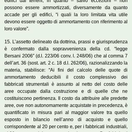
edifici dai terreni, in quanto – salvo eccezioni – non
possono essere ammortizzati, diversamente da quanto
accade per gli edifici, “i quali la loro limitata vita utile
devono essere oggetto di ammortamento con riferimento al
loro valore”.
15. L’assetto delineato da dottrina, prassi e giurisprudenza
è confermato dalla sopravvenienza della cd. “legge
Bersani 2006″ (d.l. 223/06 conv. l. 248/06) che al comma 7
dell’art. 36 (sost. art. 2 c. 18 d.l. 262/06), razionalizzando la
materia, stabilisce: “Ai fini del calcolo delle quote di
ammortamento deducibili il costo complessivo dei
fabbricati strumentali è assunto al netto del costo delle
aree occupate dalla costruzione e di quelle che ne
costituiscono pertinenza. Il costo da attribuire alle predette
aree, ove non autonomamente acquistate in precedenza, è
quantificato in misura pari al maggior valore tra quello
esposto in bilancio nell’anno di acquisto e quello
corrispondente al 20 per cento e, per i fabbricati industriali,