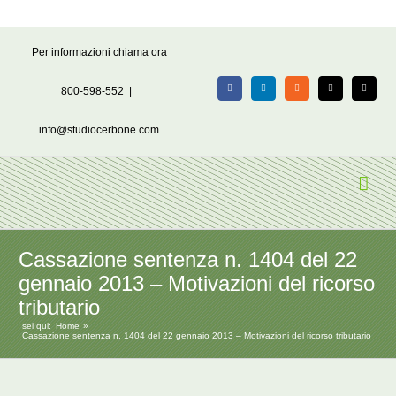
Salta
Per informazioni chiama ora
al
contenuto
800-598-552
|
Facebook
LinkedIn
Rss
X
Email
info@studiocerbone.com
Cassazione sentenza n. 1404 del 22
gennaio 2013 – Motivazioni del ricorso
tributario
sei qui:
Home
Cassazione sentenza n. 1404 del 22 gennaio 2013 – Motivazioni del ricorso tributario