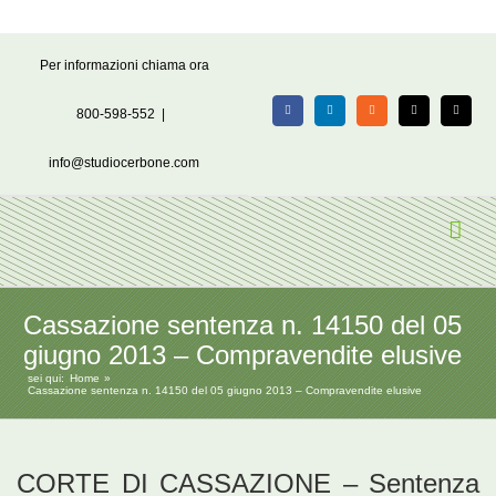
Salta
Per informazioni chiama ora
al
contenuto
800-598-552
|
Facebook
LinkedIn
Rss
X
Email
info@studiocerbone.com
Cassazione sentenza n. 14150 del 05
giugno 2013 – Compravendite elusive
sei qui:
Home
Cassazione sentenza n. 14150 del 05 giugno 2013 – Compravendite elusive
CORTE DI CASSAZIONE – Sentenza