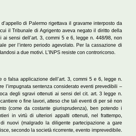
 d’appello di Palermo rigettava il gravame interposto da
cui il Tribunale di Agrigento aveva negato il diritto della
ali ai sensi dell’art. 3, commi 5 e 6, legge n. 448/98, non
e per l’intero periodo agevolato. Per la cassazione di
fidandosi a due motivi. L’INPS resiste con controricorso.
 o falsa applicazione dell’art. 3, commi 5 e 6, legge n.
ere l’impugnata sentenza considerato eventi prevedibili –
voca degli sgravi ottenuti ai sensi del cit. art. 3 legge n.
antiere o fine lavori, atteso che tali eventi di per sé non
nto (come da costante giurisprudenza), ben potendo i
ieri in virtù di ulteriori appalti ottenuti, nel frattempo,
 di nuovi (malgrado la diligente partecipazione a gare
isce, secondo la società ricorrente, evento imprevedibile.