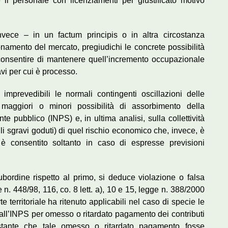
 il personale con licenziamenti per giustificato motivo
nvece – in un factum principis o in altra circostanza
namento del mercato, pregiudichi le concrete possibilità
consentire di mantenere quell’incremento occupazionale
avi per cui è processo.
mprevedibili le normali contingenti oscillazioni delle
maggiori o minori possibilità di assorbimento della
te pubblico (INPS) e, in ultima analisi, sulla collettività
li sgravi goduti) di quel rischio economico che, invece, è
he è consentito soltanto in caso di espresse previsioni
ubordine rispetto al primo, si deduce violazione o falsa
 n. 448/98, 116, co. 8 lett. a), 10 e 15, legge n. 388/2000
e territoriale ha ritenuto applicabili nel caso di specie le
all’INPS per omesso o ritardato pagamento dei contributi
stante che tale omesso o ritardato pagamento fosse