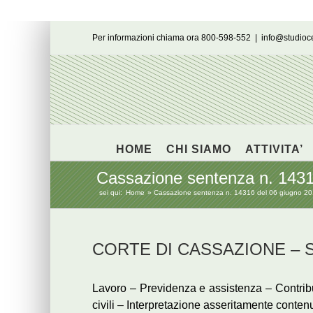
Salta
Per informazioni chiama ora 800-598-552
|
info@studio
al
contenuto
HOME
CHI SIAMO
ATTIVITA’
Cassazione sentenza n. 14316
sei qui:
Home
Cassazione sentenza n. 14316 del 06 giugno 2013
CORTE DI CASSAZIONE – Sen
Lavoro – Previdenza e assistenza – Contribut
civili – Interpretazione asseritamente conten