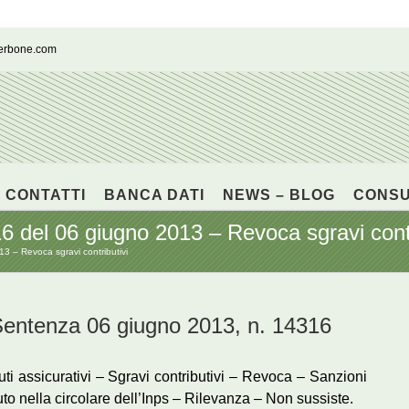
cerbone.com
CONTATTI
BANCA DATI
NEWS – BLOG
CONS
 del 06 giugno 2013 – Revoca sgravi contr
 – Revoca sgravi contributivi
tenza 06 giugno 2013, n. 14316
i assicurativi – Sgravi contributivi – Revoca – Sanzioni
uto nella circolare dell’Inps – Rilevanza – Non sussiste.