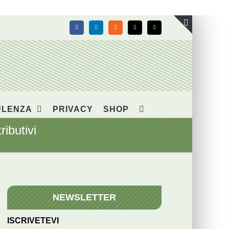
Facebook
LinkedIn
Rss
X
Email
Toggle
area
barra
scorrevol
ULENZA
PRIVACY
SHOP
ibutivi
NEWSLETTER
ISCRIVETEVI