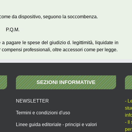
ate come da dispositivo, seguono la soccombenza.
P.Q.M.
 a pagare le spese del giudizio d. legittimità, liquidate in
r compensi professionali, oltre accessori come per legge.
SEZIONI INFORMATIVE
NEWSLETTER
- L
stu
Termini e condizioni d'uso
inf
- I
Linee guida editoriale - principi e valori
per