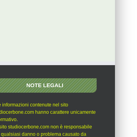
NOTE LEGALI
e informazioni contenute nel sito
diocerbone.com hanno carattere unicamente
ormativo.
l sito studiocerbone.com non è responsabile
 qualsiasi danno o problema causato da