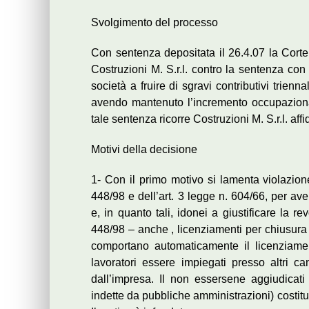
Svolgimento del processo
Con sentenza depositata il 26.4.07 la Corte
Costruzioni M. S.r.l. contro la sentenza con 
società a fruire di sgravi contributivi trienn
avendo mantenuto l’incremento occupazional
tale sentenza ricorre Costruzioni M. S.r.l. af
Motivi della decisione
1- Con il primo motivo si lamenta violazione
448/98 e dell’art. 3 legge n. 604/66, per av
e, in quanto tali, idonei a giustificare la re
448/98 – anche , licenziamenti per chiusura c
comportano automaticamente il licenziame
lavoratori essere impiegati presso altri cant
dall’impresa. Il non essersene aggiudicati
indette da pubbliche amministrazioni) costitu