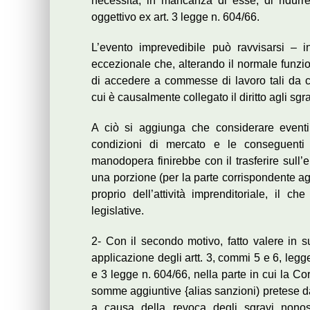
necessità, in mancanza di esse, di ridurre
oggettivo ex art. 3 legge n. 604/66.
L’evento imprevedibile può ravvisarsi – i
eccezionale che, alterando il normale funzio
di accedere a commesse di lavoro tali da 
cui è causalmente collegato il diritto agli sgr
A ciò si aggiunga che considerare eventi i
condizioni di mercato e le conseguenti 
manodopera finirebbe con il trasferire sull’en
una porzione (per la parte corrispondente ag
proprio dell’attività imprenditoriale, il c
legislative.
2- Con il secondo motivo, fatto valere in s
applicazione degli artt. 3, commi 5 e 6, legge
e 3 legge n. 604/66, nella parte in cui la Cort
somme aggiuntive {alias sanzioni) pretese d
a causa della revoca degli sgravi nono