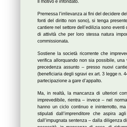
Il motivo è infondato.
Premessa l’irrilevanza ai fini del decidere de
fonti del diritto non sono), si tenga presen
cantiere nel settore dell’edilizia sono eventi de
di attività che per loro stessa natura imp
commissionata.
Sostiene la società ricorrente che impreve
verifica allorquando non sia possibile, una 
precedenza assunto – presso nuovi cantieri
(beneficiaria degli sgravi ex art. 3 legge n. 
partecipazione a gare d’appalto.
Ma, in realtà, la mancanza di ulteriori co
imprevedibile, rientra – invece – nel normal
hanno un ciclo continuo e ininterrotto, m
stipulati dall’imprenditore che aspira a
dall’impugnata sentenza – dalla diligenza di