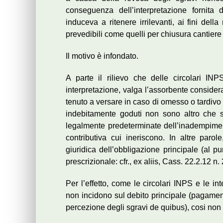
conseguenza dell’interpretazione fornita 
induceva a ritenere irrilevanti, ai fini del
prevedibili come quelli per chiusura cantiere o
Il motivo è infondato.
A parte il rilievo che delle circolari IN
interpretazione, valga l’assorbente consider
tenuto a versare in caso di omesso o tardivo 
indebitamente goduti non sono altro che s
legalmente predeterminate dell’inadempimento
contributiva cui ineriscono. In altre paro
giuridica dell’obbligazione principale (al 
prescrizionale: cfr., ex aliis, Cass. 22.2.12 n.
Per l’effetto, come le circolari INPS e le in
non incidono sul debito principale (pagament
percezione degli sgravi de quibus), cosi non 