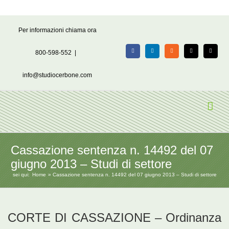
Salta
Per informazioni chiama ora
al
contenuto
800-598-552
|
Facebook
LinkedIn
Rss
X
Email
info@studiocerbone.com
Cassazione sentenza n. 14492 del 07
giugno 2013 – Studi di settore
sei qui:
Home
Cassazione sentenza n. 14492 del 07 giugno 2013 – Studi di settore
CORTE DI CASSAZIONE – Ordinanza