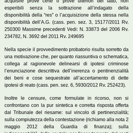
acquisire prove certe o prove ulteriori del fatto, non
esperibili senza la sottrazione all’indagato della
disponibilità della “res” o l’acquisizione della stessa nella
disponibilità dell’A.G. (cass. pen. sez. 3, 15177/2011 Rv.
250300 Massime precedenti Vedi: N. 33873 del 2006 Rv.
234782, N. 3692 del 2011 Rv. 249695
Nella specie il provvedimento probatorio risulta sorretto da
una motivazione che, per quanto riassuntiva o schematica,
collega al ragionevole delinearsi di ipotesi criminose
l’enunciazione descrittiva dell’inerenza o pentinenzialità
dei beni e cose sequestrate all’accertamento di dette
ipotesi di reato (cass. pen. sez. 6, 5930/2012 Rv. 252423).
Inoltre le censure, come formulate in ricorso, non si
confrontano con la pur sintetica e corretta risposta offerta
dal Tribunale del riesame: sul vincolo di pertinenzialità;
sulla compiutezza della contestazione (richiamo alla nota 2
maggio 2012 della Guardia di finanza); sulla