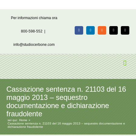
Salta
Per informazioni chiama ora
al
contenuto
800-598-552
|
Facebook
LinkedIn
Rss
X
Email
info@studiocerbone.com
Cassazione sentenza n. 21103 del 16
maggio 2013 – sequestro
documentazione e dichiarazione
fraudolente
sei qui:
Home
Cassazione sentenza n. 21103 del 16 maggio 2013 – sequestro documentazione e
dichiarazione fraudolente