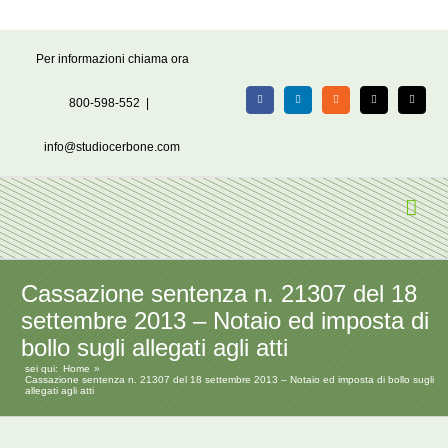
Salta
Per informazioni chiama ora
al
contenuto
800-598-552
|
Facebook
LinkedIn
Rss
X
Email
info@studiocerbone.com
Cassazione sentenza n. 21307 del 18
settembre 2013 – Notaio ed imposta di
bollo sugli allegati agli atti
sei qui:
Home
Cassazione sentenza n. 21307 del 18 settembre 2013 – Notaio ed imposta di bollo sugli
allegati agli atti