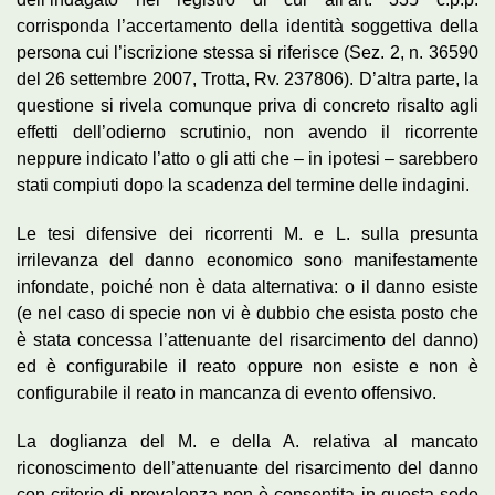
corrisponda l’accertamento della identità soggettiva della
persona cui l’iscrizione stessa si riferisce (Sez. 2, n. 36590
del 26 settembre 2007, Trotta, Rv. 237806). D’altra parte, la
questione si rivela comunque priva di concreto risalto agli
effetti dell’odierno scrutinio, non avendo il ricorrente
neppure indicato l’atto o gli atti che – in ipotesi – sarebbero
stati compiuti dopo la scadenza del termine delle indagini.
Le tesi difensive dei ricorrenti M. e L. sulla presunta
irrilevanza del danno economico sono manifestamente
infondate, poiché non è data alternativa: o il danno esiste
(e nel caso di specie non vi è dubbio che esista posto che
è stata concessa l’attenuante del risarcimento del danno)
ed è configurabile il reato oppure non esiste e non è
configurabile il reato in mancanza di evento offensivo.
La doglianza del M. e della A. relativa al mancato
riconoscimento dell’attenuante del risarcimento del danno
con criterio di prevalenza non è consentita in questa sede