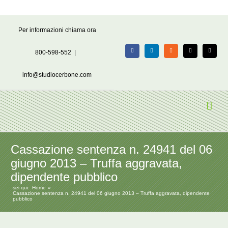
Salta
Per informazioni chiama ora
al
contenuto
800-598-552
|
Facebook
LinkedIn
Rss
X
Email
info@studiocerbone.com
Cassazione sentenza n. 24941 del 06
giugno 2013 – Truffa aggravata,
dipendente pubblico
sei qui:
Home
Cassazione sentenza n. 24941 del 06 giugno 2013 – Truffa aggravata, dipendente
pubblico