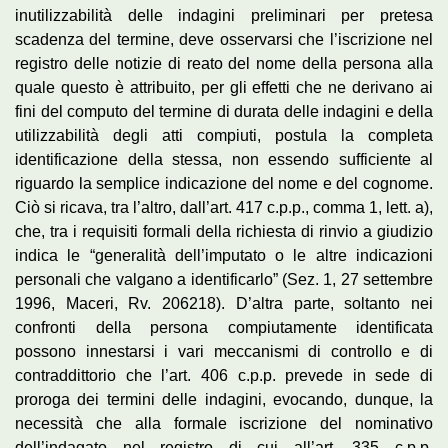
inutilizzabilità delle indagini preliminari per pretesa
scadenza del termine, deve osservarsi che l’iscrizione nel
registro delle notizie di reato del nome della persona alla
quale questo è attribuito, per gli effetti che ne derivano ai
fini del computo del termine di durata delle indagini e della
utilizzabilità degli atti compiuti, postula la completa
identificazione della stessa, non essendo sufficiente al
riguardo la semplice indicazione del nome e del cognome.
Ciò si ricava, tra l’altro, dall’art. 417 c.p.p., comma 1, lett. a),
che, tra i requisiti formali della richiesta di rinvio a giudizio
indica le “generalità dell’imputato o le altre indicazioni
personali che valgano a identificarlo” (Sez. 1, 27 settembre
1996, Maceri, Rv. 206218). D’altra parte, soltanto nei
confronti della persona compiutamente identificata
possono innestarsi i vari meccanismi di controllo e di
contraddittorio che l’art. 406 c.p.p. prevede in sede di
proroga dei termini delle indagini, evocando, dunque, la
necessità che alla formale iscrizione del nominativo
dell’indagato nel registro di cui all’art. 335 c.p.p.