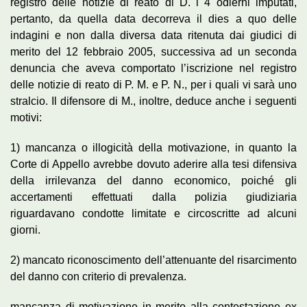
registro delle notizie di reato di D. i 4 odierni imputati,
pertanto, da quella data decorreva il dies a quo delle
indagini e non dalla diversa data ritenuta dai giudici di
merito del 12 febbraio 2005, successiva ad un seconda
denuncia che aveva comportato l’iscrizione nel registro
delle notizie di reato di P. M. e P. N., per i quali vi sarà uno
stralcio. Il difensore di M., inoltre, deduce anche i seguenti
motivi:
1) mancanza o illogicità della motivazione, in quanto la
Corte di Appello avrebbe dovuto aderire alla tesi difensiva
della irrilevanza del danno economico, poiché gli
accertamenti effettuati dalla polizia giudiziaria
riguardavano condotte limitate e circoscritte ad alcuni
giorni.
2) mancato riconoscimento dell’attenuante del risarcimento
del danno con criterio di prevalenza.
mancanza di motivazione in merito alla contestazione ex