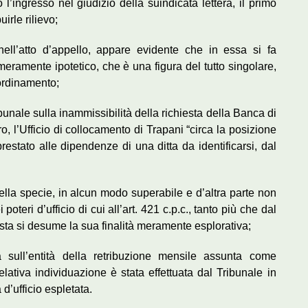
 l’ingresso nel giudizio della suindicata lettera, il primo
irle rilievo;
 nell’atto d’appello, appare evidente che in essa si fa
meramente ipotetico, che è una figura del tutto singolare,
 ordinamento;
bunale sulla inammissibilità della richiesta della Banca di
ro, l’Ufficio di collocamento di Trapani “circa la posizione
prestato alle dipendenze di una ditta da identificarsi, dal
 nella specie, in alcun modo superabile e d’altra parte non
poteri d’ufficio di cui all’art. 421 c.p.c., tanto più che dal
sta si desume la sua finalità meramente esplorativa;
za sull’entità della retribuzione mensile assunta come
elativa individuazione è stata effettuata dal Tribunale in
d’ufficio espletata.