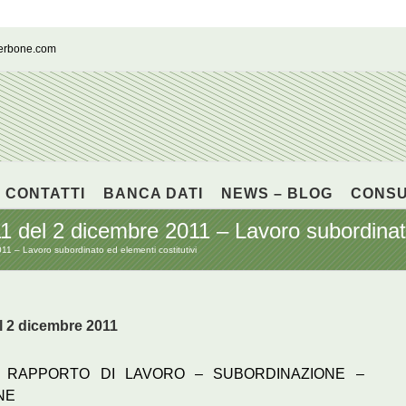
cerbone.com
CONTATTI
BANCA DATI
NEWS – BLOG
CONS
 del 2 dicembre 2011 – Lavoro subordinato 
1 – Lavoro subordinato ed elementi costitutivi
l 2 dicembre 2011
 RAPPORTO DI LAVORO – SUBORDINAZIONE –
NE