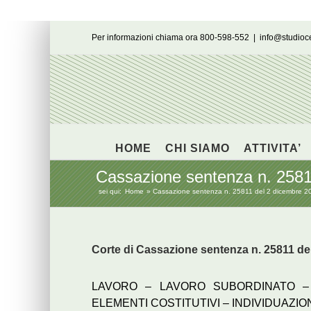
Salta
Per informazioni chiama ora 800-598-552
|
info@studio
al
contenuto
HOME
CHI SIAMO
ATTIVITA’
Cassazione sentenza n. 25811
sei qui:
Home
Cassazione sentenza n. 25811 del 2 dicembre 201
Corte di Cassazione sentenza n. 25811 de
LAVORO – LAVORO SUBORDINATO –
ELEMENTI COSTITUTIVI – INDIVIDUAZIO