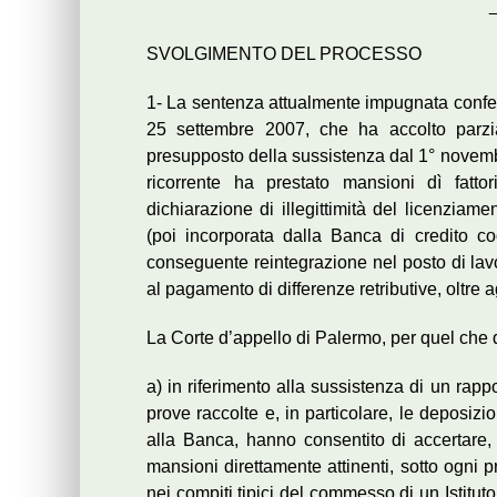
SVOLGIMENTO DEL PROCESSO
1- La sentenza attualmente impugnata confer
25 settembre 2007, che ha accolto parzi
presupposto della sussistenza dal 1° novembr
ricorrente ha prestato mansioni dì fatto
dichiarazione di illegittimità del licenziame
(poi incorporata dalla Banca di credito co
conseguente reintegrazione nel posto di la
al pagamento di differenze retributive, oltre a
La Corte d’appello di Palermo, per quel che q
a) in riferimento alla sussistenza di un rappor
prove raccolte e, in particolare, le deposizion
alla Banca, hanno consentito di accertare,
mansioni direttamente attinenti, sotto ogni p
nei compiti tipici del commesso di un Istituto 