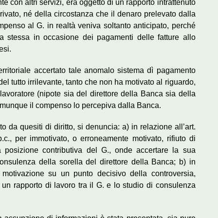
te con altri servizi, era oggetto di un rapporto intrattenuto
vato, né della circostanza che il denaro prelevato dalla
enso al G. in realtà veniva soltanto anticipato, perché
a stessa in occasione dei pagamenti delle fatture allo
esi.
territoriale accertato tale anomalo sistema dì pagamento
del tutto irrilevante, tanto che non ha motivato al riguardo,
 lavoratore (nipote sia del direttore della Banca sia della
 comunque il compenso lo percepiva dalla Banca.
o da quesiti di diritto, si denuncia: a) in relazione all’art.
.p.c., per immotivato, o erroneamente motivato, rifiuto di
 posizione contributiva del G., onde accertare la sua
consulenza della sorella del direttore della Banca; b) in
 di motivazione su un punto decisivo della controversia,
un rapporto di lavoro tra il G. e lo studio di consulenza