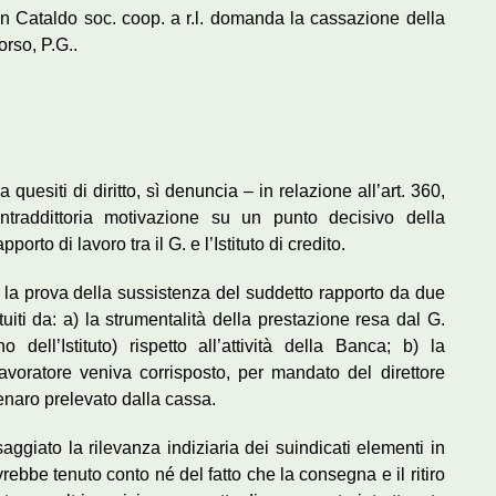
 San Cataldo soc. coop. a r.l. domanda la cassazione della
orso, P.G..
a quesiti di diritto, sì denuncia – in relazione all’art. 360,
ontraddittoria motivazione su un punto decisivo della
orto di lavoro tra il G. e l’Istituto di credito.
to la prova della sussistenza del suddetto rapporto da due
ituiti da: a) la strumentalità della prestazione resa dal G.
 dell’Istituto) rispetto all’attività della Banca; b) la
voratore veniva corrisposto, per mandato del direttore
enaro prelevato dalla cassa.
saggiato la rilevanza indiziaria dei suindicati elementi in
vrebbe tenuto conto né del fatto che la consegna e il ritiro