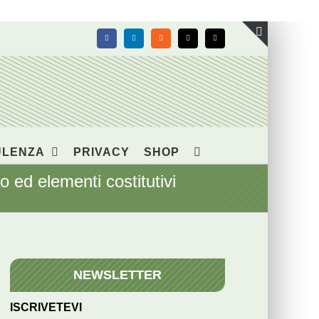
Facebook
LinkedIn
Rss
X
Email
Toggle
area
barra
scorrevol
ULENZA
PRIVACY
SHOP
ed elementi costitutivi
NEWSLETTER
ISCRIVETEVI