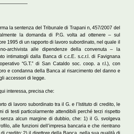
___________
ma la sentenza del Tribunale di Trapani n, 457/2007 del
almente la domanda di P.G. volta ad ottenere – sul
e 1995 di un rapporto di lavoro subordinato, nel quale il
rino-archivista alle dipendenze della convenuta – la
nto intimatogli dalla Banca di c.c.E. s.c.r.l. di Favignana
operativo “G.T.” di San Cataldo soc. coop. a r.l.), con
voro e condanna della Banca al risarcimento del danno e
gli accessori di legge.
ui interessa, precisa che:
to di lavoro subordinato tra il G. e l’Istituto di credito, le
i di testi particolarmente attendibili perché terzi rispetto
 senza alcun margine di dubbio, che: 1) il G. svolgeva
rofilo, alle funzioni dell’impresa bancaria e che rientrano
di credito; 2) il direttore della Banca, nella sua qualità di