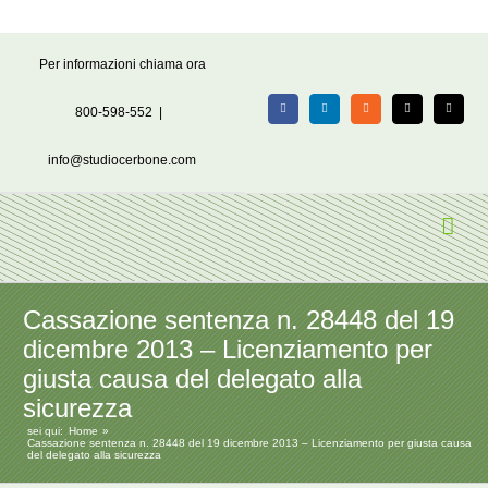
Salta
Per informazioni chiama ora
al
contenuto
800-598-552
|
Facebook
LinkedIn
Rss
X
Email
info@studiocerbone.com
Cassazione sentenza n. 28448 del 19
dicembre 2013 – Licenziamento per
giusta causa del delegato alla
sicurezza
sei qui:
Home
Cassazione sentenza n. 28448 del 19 dicembre 2013 – Licenziamento per giusta causa
del delegato alla sicurezza