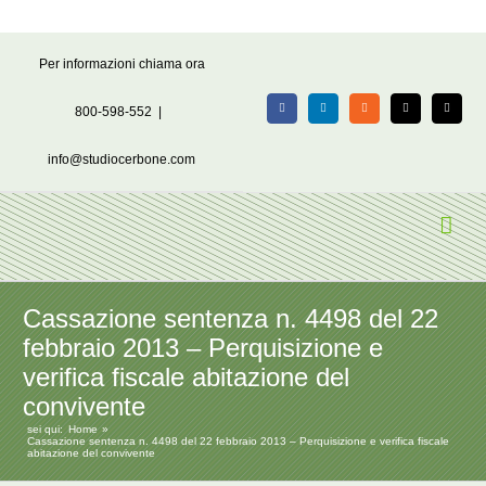
Salta
Per informazioni chiama ora
al
contenuto
800-598-552
|
Facebook
LinkedIn
Rss
X
Email
info@studiocerbone.com
Cassazione sentenza n. 4498 del 22
febbraio 2013 – Perquisizione e
verifica fiscale abitazione del
convivente
sei qui:
Home
Cassazione sentenza n. 4498 del 22 febbraio 2013 – Perquisizione e verifica fiscale
abitazione del convivente