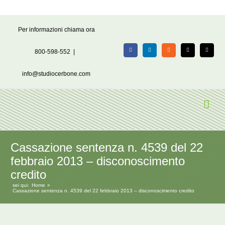
Salta
Per informazioni chiama ora
al
contenuto
800-598-552
|
Facebook
LinkedIn
Rss
X
Email
info@studiocerbone.com
Cassazione sentenza n. 4539 del 22
febbraio 2013 – disconoscimento
credito
sei qui:
Home
Cassazione sentenza n. 4539 del 22 febbraio 2013 – disconoscimento credito