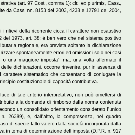
trativa (art. 97 Cost., comma 1): cfr., ex plurimis, Cass.,
ite da Cass. nn. 8153 del 2003, 4238 e 12791 del 2004,
 rilievi della ricorrente cicca il carattere non esaustivo
2 del 1973, art. 38: è ben vero che nel sistema positivo
utaria regionale, era prevista soltanto la dichiarazione
olarizzare spontaneamente errori ed omissioni solo nei casi
e o una maggiore imposta”, ma, una volta affermato il
 delle dichiarazioni, occorre rinvenire, pur in assenza di
di carattere sistematico che consentano di coniugare la
incipio costituzionale di capacità contributiva.
luce di tale criterio interpretativo, non può omettersi di
o attribuito alla domanda di rimborso dalla norma contenuta
(secondo un consolidato orientamento considerato l’unico
 n. 26389), e, dall’altro, la compresenza, nel quadro
 caso di specie fatto valere dalla società incorporata dalla
tiva in tema di determinazione dell’imposta (D.P.R. n. 917