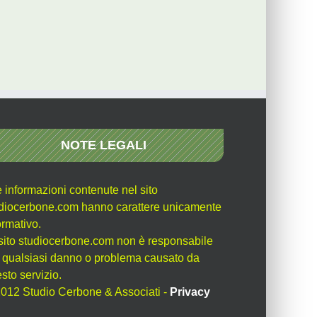
NOTE LEGALI
e informazioni contenute nel sito
diocerbone.com hanno carattere unicamente
ormativo.
l sito studiocerbone.com non è responsabile
 qualsiasi danno o problema causato da
sto servizio.
012 Studio Cerbone & Associati -
Privacy