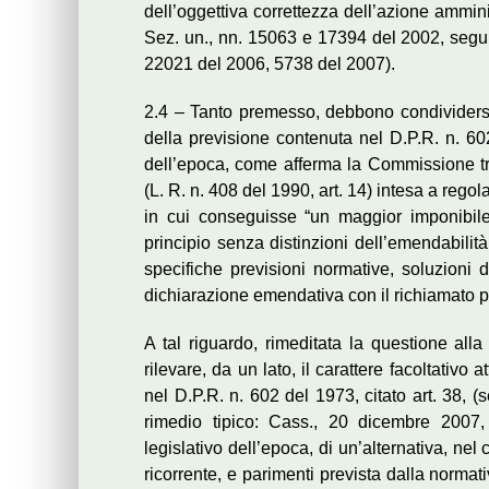
dell’oggettiva correttezza dell’azione amminis
Sez. un., nn. 15063 e 17394 del 2002, segu
22021 del 2006, 5738 del 2007).
2.4 – Tanto premesso, debbono condividersi i
della previsione contenuta nel D.P.R. n. 60
dell’epoca, come afferma la Commissione trib
(L. R. n. 408 del 1990, art. 14) intesa a reg
in cui conseguisse “un maggior imponibil
principio senza distinzioni dell’emendabilità
specifiche previsioni normative, soluzioni 
dichiarazione emendativa con il richiamato pr
A tal riguardo, rimeditata la questione alla 
rilevare, da un lato, il carattere facoltativ
nel D.P.R. n. 602 del 1973, citato art. 38, 
rimedio tipico: Cass., 20 dicembre 2007,
legislativo dell’epoca, di un’alternativa, nel
ricorrente, e parimenti prevista dalla norma