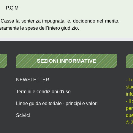
P.Q.M.
. Cassa la sentenza impugnata, e, decidendo nel merito,
eramente le spese dell’intero giudizio.
SEZIONI INFORMATIVE
NEWSLETTER
- L
stu
Termini e condizioni d'uso
inf
- I
Linee guida editoriale - principi e valori
per
Scivici
que
© 2