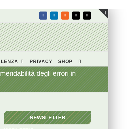
Facebook
LinkedIn
Rss
X
Email
Toggle
area
barra
scorrevol
ULENZA
PRIVACY
SHOP
ndabilità degli errori in
NEWSLETTER