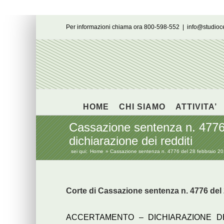
Salta
Per informazioni chiama ora 800-598-552
|
info@studio
al
contenuto
HOME
CHI SIAMO
ATTIVITA’
Cassazione sentenza n. 4776 
dichiarazione dei redditi
sei qui:
Home
Cassazione sentenza n. 4776 del 28 febbraio 2011
Corte di Cassazione sentenza n. 4776 del
ACCERTAMENTO – DICHIARAZIONE DEI