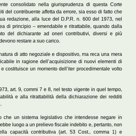
ente consolidato nella giurisprudenza di questa Corte
i del contribuente affetta da errore, sia esso di fatto che
sua redazione, alla luce del D.P.R. n. 600 del 1973, nel
nea di principio – emendabile e ritrattabile, quando dalla
 del dichiarante ad oneri contributivi, diversi e più
 devono restare a suo carico.
 natura di atto negoziale e dispositivo, ma reca una mera
icabile in ragione dell’acquisizione di nuovi elementi di
i, e costituisce un momento dell’iter procedimentale volto
1973, art. 9, commi 7 e 8, nel testo vigente in quel tempo,
lità e alla ritrattabilità della dichiarazione dei redditi
.
o che un sistema legislativo che intendesse negare in
arebbe luogo a un prelievo fiscale indebito e, pertanto, non
della capacità contributiva (art. 53 Cost., comma 1) e