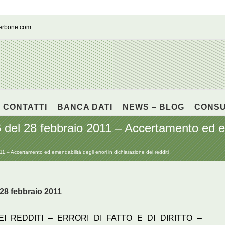
cerbone.com
CONTATTI
BANCA DATI
NEWS – BLOG
CONS
del 28 febbraio 2011 – Accertamento ed eme
 – Accertamento ed emendabilità degli errori in dichiarazione dei redditi
 28 febbraio 2011
 REDDITI – ERRORI DI FATTO E DI DIRITTO –