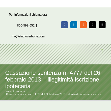
Salta
Per informazioni chiama ora
al
contenuto
800-598-552
|
Facebook
LinkedIn
Rss
X
Email
info@studiocerbone.com
Cassazione sentenza n. 4777 del 26
febbraio 2013 – illegitimità iscrizione
ipotecaria
sei qui:
Home
Cassazione sentenza n. 4777 del 26 febbraio 2013 – illegitimità iscrizione ipotecaria