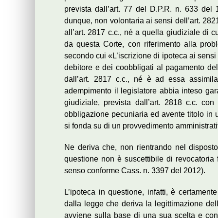
prevista dall’art. 77 del D.P.R. n. 633 del
dunque, non volontaria ai sensi dell’art. 2821
all’art. 2817 c.c., né a quella giudiziale di 
da questa Corte, con riferimento alla prob
secondo cui «L’iscrizione di ipoteca ai sensi 
debitore e dei coobbligati al pagamento dell
dall’art. 2817 c.c., né è ad essa assimil
adempimento il legislatore abbia inteso gara
giudiziale, prevista dall’art. 2818 c.c. c
obbligazione pecuniaria ed avente titolo in
si fonda su di un provvedimento amministrati
Ne deriva che, non rientrando nel disposto d
questione non è suscettibile di revocatoria f
senso conforme Cass. n. 3397 del 2012).
L’ipoteca in questione, infatti, è certamen
dalla legge che deriva la legittimazione dell
avviene sulla base di una sua scelta e con