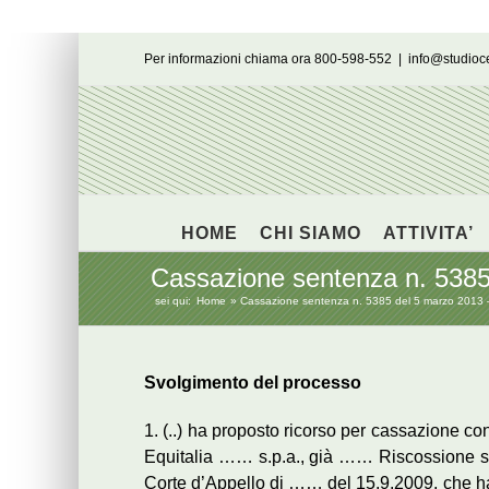
Salta
Per informazioni chiama ora 800-598-552
|
info@studio
al
contenuto
HOME
CHI SIAMO
ATTIVITA’
Cassazione sentenza n. 5385 
sei qui:
Home
Cassazione sentenza n. 5385 del 5 marzo 2013 –
Svolgimento del processo
1. (..) ha proposto ricorso per cassazione c
Equitalia …… s.p.a., già …… Riscossione s.
Corte d’Appello di …… del 15.9.2009, che ha 