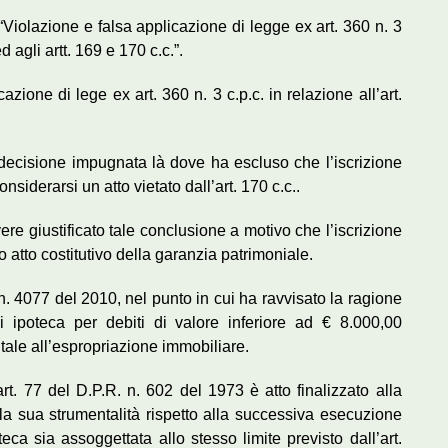
“Violazione e falsa applicazione di legge ex art. 360 n. 3
d agli artt. 169 e 170 c.c.”.
azione di lege ex art. 360 n. 3 c.p.c. in relazione all’art.
 decisione impugnata là dove ha escluso che l’iscrizione
nsiderarsi un atto vietato dall’art. 170 c.c..
vere giustificato tale conclusione a motivo che l’iscrizione
o atto costitutivo della garanzia patrimoniale.
n. 4077 del 2010, nel punto in cui ha ravvisato la ragione
e di ipoteca per debiti di valore inferiore ad € 8.000,00
ntale all’espropriazione immobiliare.
art. 77 del D.P.R. n. 602 del 1973 è atto finalizzato alla
a sua strumentalità rispetto alla successiva esecuzione
teca sia assoggettata allo stesso limite previsto dall’art.