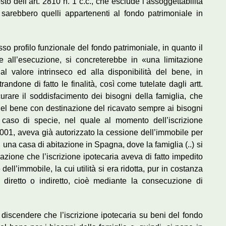
sto dell’art. 2810 n. 1 c.c., che esclude l’assoggettabilità
 sarebbero quelli appartenenti al fondo patrimoniale in
so profilo funzionale del fondo patrimoniale, in quanto il
e all’esecuzione, si concreterebbe in «una limitazione
al valore intrinseco ed alla disponibilità del bene, in
andone di fatto le finalità, così come tutelate dagli artt.
urare il soddisfacimento dei bisogni della famiglia, che
del bene con destinazione del ricavato sempre ai bisogni
caso di specie, nel quale al momento dell’iscrizione
2001, aveva già autorizzato la cessione dell’immobile per
 una casa di abitazione in Spagna, dove la famiglia (..) si
enazione che l’iscrizione ipotecaria aveva di fatto impedito
ll’immobile, la cui utilità si era ridotta, pur in costanza
 diretto o indiretto, cioè mediante la consecuzione di
discendere che l’iscrizione ipotecaria su beni del fondo