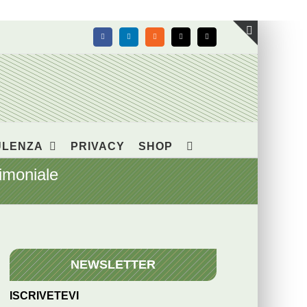
Facebook
LinkedIn
Rss
X
Email
Toggle
area
barra
scorrevol
ULENZA
PRIVACY
SHOP
imoniale
NEWSLETTER
ISCRIVETEVI