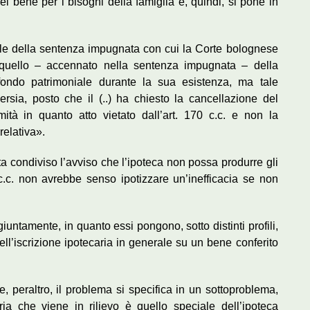
l bene per i bisogni della famiglia e, quindi, si pone in
finale della sentenza impugnata con cui la Corte bolognese
quello – accennato nella sentenza impugnata – della
 fondo patrimoniale durante la sua esistenza, ma tale
rsia, posto che il (..) ha chiesto la cancellazione del
mità in quanto atto vietato dall’art. 170 c.c. e non la
relativa».
ta condiviso l’avviso che l’ipoteca non possa produrre gli
 c.c. non avrebbe senso ipotizzare un’inefficacia se non
untamente, in quanto essi pongono, sotto distinti profili,
ell’iscrizione ipotecaria in generale su un bene conferito
te, peraltro, il problema si specifica in un sottoproblema,
ria che viene in rilievo è quello speciale dell’ipoteca