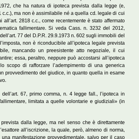
 1972, che ha natura di ipoteca prevista dalla legge (e,
 c.c.), ma non è assimilabile né a quella cd. legale di cui
cui all’art. 2818 c.c., come recentemente è stato affermato
lematica fallimentare. Si veda Cass. n. 3232 del 2012,
dell’art. 77 del D.P.R. 29.9.1973 n. 602 sugli immobili del
’imposta, non è riconducibile all’ipoteca legale prevista
abile, mancando un preesistente atto negoziale, il cui
ntire; essa, peraltro, neppure può accostarsi all’ipoteca
on lo scopo di rafforzare l’adempimento di una generica
 un provvedimento del giudice, in quanto quella in esame
vo.
ell’art. 67, primo comma, n. 4 legge fall., l’ipoteca in
allimentare, limitata a quelle volontarie e giudiziali» (in
te prevista dalla legge, ma nel senso che è direttamente
’esattore all’iscrizione, la quale, però, almeno di norma,
 una manifestazione provvedimentale, salvo per il caso