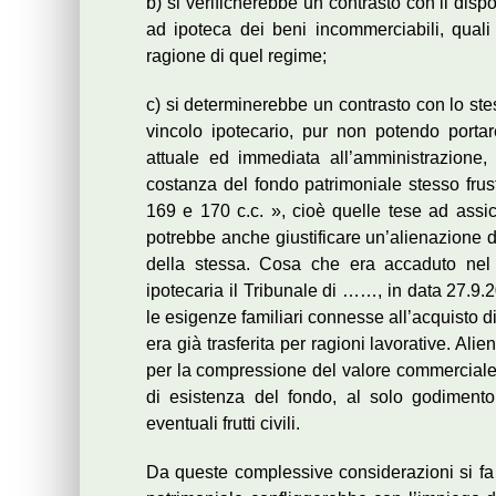
b) si verificherebbe un contrasto con il dispo
ad ipoteca dei beni incommerciabili, quali
ragione di quel regime;
c) si determinerebbe un contrasto con lo stes
vincolo ipotecario, pur non potendo portar
attuale ed immediata all’amministrazione, 
costanza del fondo patrimoniale stesso frustr
169 e 170 c.c. », cioè quelle tese ad assic
potrebbe anche giustificare un’alienazione 
della stessa. Cosa che era accaduto nel 
ipotecaria il Tribunale di ……, in data 27.9.
le esigenze familiari connesse all’acquisto di
era già trasferita per ragioni lavorative. Ali
per la compressione del valore commerciale de
di esistenza del fondo, al solo godimento
eventuali frutti civili.
Da queste complessive considerazioni si fa 