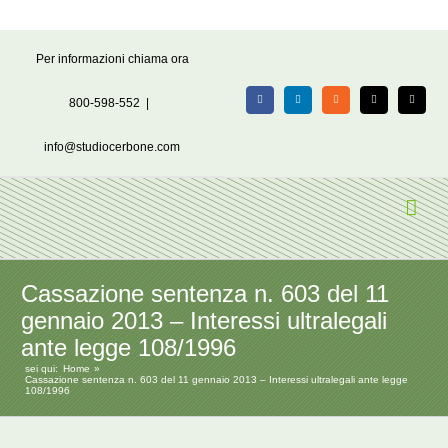
Salta
Per informazioni chiama ora
al
contenuto
800-598-552
|
Facebook
LinkedIn
Rss
X
Email
info@studiocerbone.com
Cassazione sentenza n. 603 del 11
gennaio 2013 – Interessi ultralegali
ante legge 108/1996
sei qui:
Home
Cassazione sentenza n. 603 del 11 gennaio 2013 – Interessi ultralegali ante legge
108/1996