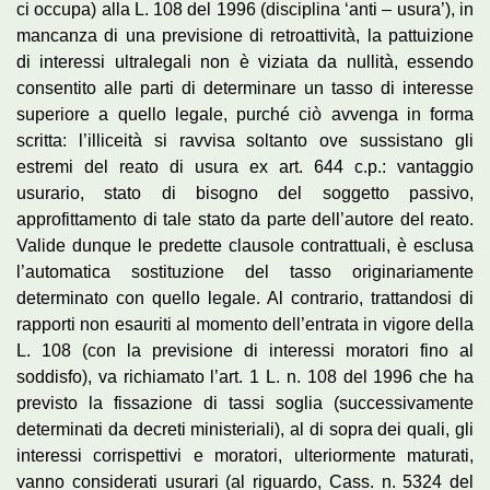
ci occupa) alla L. 108 del 1996 (disciplina ‘anti – usura’), in
mancanza di una previsione di retroattività, la pattuizione
di interessi ultralegali non è viziata da nullità, essendo
consentito alle parti di determinare un tasso di interesse
superiore a quello legale, purché ciò avvenga in forma
scritta: l’illiceità si ravvisa soltanto ove sussistano gli
estremi del reato di usura ex art. 644 c.p.: vantaggio
usurario, stato di bisogno del soggetto passivo,
approfittamento di tale stato da parte dell’autore del reato.
Valide dunque le predette clausole contrattuali, è esclusa
l’automatica sostituzione del tasso originariamente
determinato con quello legale. Al contrario, trattandosi di
rapporti non esauriti al momento dell’entrata in vigore della
L. 108 (con la previsione di interessi moratori fino al
soddisfo), va richiamato l’art. 1 L. n. 108 del 1996 che ha
previsto la fissazione di tassi soglia (successivamente
determinati da decreti ministeriali), al di sopra dei quali, gli
interessi corrispettivi e moratori, ulteriormente maturati,
vanno considerati usurari (al riguardo, Cass. n. 5324 del