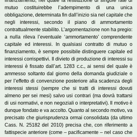
finanziamento, nel quale la restituzione di singole rate di
mutuo costituirebbe l’adempimento di una unica
obbligazione, determinata fin dall’inizio sia nel capitale che
negli interessi, secondo il piano di ammortamento
contrattualmente stabilito. L’argomentazione non ha pregio:
a nulla rileva l’eventuale ‘ammortamento’ comprendente
capitale ed interessi. In qualsiasi contratto di mutuo o
finanziamento, è sempre possibile distinguere capitale ed
interessi corrispettivi. Il divieto di produzione di interessi su
interessi è fissato dall’art. 1283 c.c., ai sensi del quale è
ammesso soltanto dal giorno della domanda giudiziale o
per l’effetto di convenzione posteriore alla scadenza degli
interessi stessi (sempre che si tratti di interessi dovuti
almeno per sei mesi) salvo usi contrari (ma dovrà trattarsi
di usi normativi, e non negoziali o interpretativi). Il motivo è
dunque fondato e va accolto. Quanto al secondo motivo, va
precisato che giurisprudenza ormai consolidata (da ultimo
Cass. N. 25182 del 2010) precisa che, con riferimento a
fattispecie anteriore (come – pacificamente – nel caso che