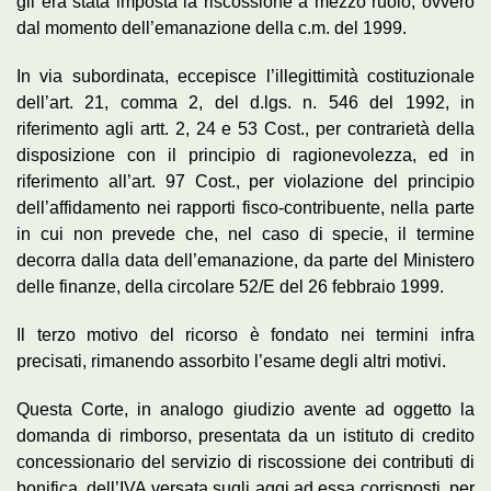
gli era stata imposta la riscossione a mezzo ruolo, ovvero
dal momento dell’emanazione della c.m. del 1999.
In via subordinata, eccepisce l’illegittimità costituzionale
dell’art. 21, comma 2, del d.lgs. n. 546 del 1992, in
riferimento agli artt. 2, 24 e 53 Cost., per contrarietà della
disposizione con il principio di ragionevolezza, ed in
riferimento all’art. 97 Cost., per violazione del principio
dell’affidamento nei rapporti fisco-contribuente, nella parte
in cui non prevede che, nel caso di specie, il termine
decorra dalla data dell’emanazione, da parte del Ministero
delle finanze, della circolare 52/E del 26 febbraio 1999.
Il terzo motivo del ricorso è fondato nei termini infra
precisati, rimanendo assorbito l’esame degli altri motivi.
Questa Corte, in analogo giudizio avente ad oggetto la
domanda di rimborso, presentata da un istituto di credito
concessionario del servizio di riscossione dei contributi di
bonifica, dell’IVA versata sugli aggi ad essa corrisposti, per