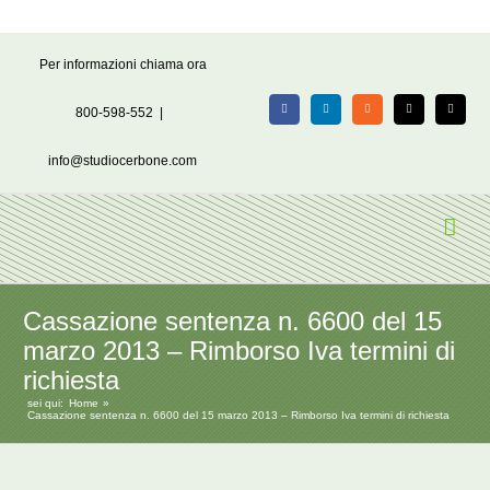
Salta
Per informazioni chiama ora
al
contenuto
800-598-552
|
Facebook
LinkedIn
Rss
X
Email
info@studiocerbone.com
Cassazione sentenza n. 6600 del 15
marzo 2013 – Rimborso Iva termini di
richiesta
sei qui:
Home
Cassazione sentenza n. 6600 del 15 marzo 2013 – Rimborso Iva termini di richiesta