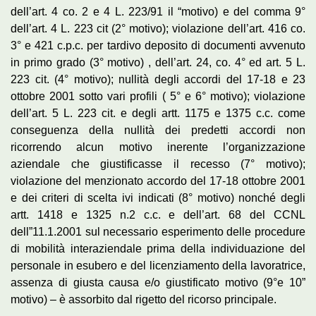
dell’art. 4 co. 2 e 4 L. 223/91 il “motivo) e del comma 9°
dell’art. 4 L. 223 cit (2° motivo); violazione dell’art. 416 co.
3° e 421 c.p.c. per tardivo deposito di documenti avvenuto
in primo grado (3° motivo) , dell’art. 24, co. 4° ed art. 5 L.
223 cit. (4° motivo); nullità degli accordi del 17-18 e 23
ottobre 2001 sotto vari profili ( 5° e 6° motivo); violazione
dell’art. 5 L. 223 cit. e degli artt. 1175 e 1375 c.c. come
conseguenza della nullità dei predetti accordi non
ricorrendo alcun motivo inerente l’organizzazione
aziendale che giustificasse il recesso (7° motivo);
violazione del menzionato accordo del 17-18 ottobre 2001
e dei criteri di scelta ivi indicati (8° motivo) nonché degli
artt. 1418 e 1325 n.2 c.c. e dell’art. 68 del CCNL
dell”11.1.2001 sul necessario esperimento delle procedure
di mobilità interaziendale prima della individuazione del
personale in esubero e del licenziamento della lavoratrice,
assenza di giusta causa e/o giustificato motivo (9°e 10”
motivo) – è assorbito dal rigetto del ricorso principale.