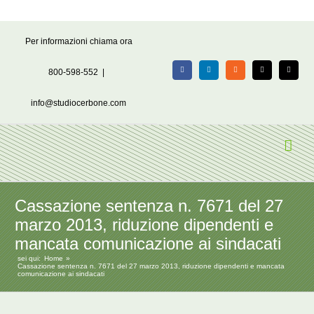
Salta
Per informazioni chiama ora
al
contenuto
800-598-552
|
Facebook
LinkedIn
Rss
X
Email
info@studiocerbone.com
Cassazione sentenza n. 7671 del 27
marzo 2013, riduzione dipendenti e
mancata comunicazione ai sindacati
sei qui:
Home
Cassazione sentenza n. 7671 del 27 marzo 2013, riduzione dipendenti e mancata
comunicazione ai sindacati