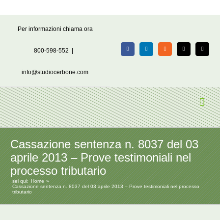
Salta
Per informazioni chiama ora
al
contenuto
800-598-552
|
Facebook
LinkedIn
Rss
X
Email
info@studiocerbone.com
Cassazione sentenza n. 8037 del 03
aprile 2013 – Prove testimoniali nel
processo tributario
sei qui:
Home
Cassazione sentenza n. 8037 del 03 aprile 2013 – Prove testimoniali nel processo
tributario