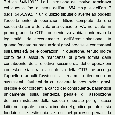
7 d.lgs. 546/1992″. La illustrazione del motivo, terminava
col quesito: “se, ai sensi dell’art. 654 c.p.p. e dell’art. 7
d.lgs. 546/1992, in un giudizio tributario avente ad oggetto
l’accertamento di operazioni fittizie compiute da una
società da cui è derivata una evasione IVA, nel quale, in
primo grado, la CTP con sentenza abbia confermato la
legittimità dell’accertamento dell’Amministrazione in
quanto fondato su presunzioni gravi precise e concordanti
sulla fittizietà delle operazioni in questione, tenuto inoltre
conto della assoluta mancanza di prova fornita dalla
contribuente della effettiva sussistenza delle operazioni
contestate, sia errata la sentenza della CTR che accolga
l’appello e annulli l’avviso di accertamento ritenendo non
sussistenti i fatti noti da cui ricavare le presunzioni gravi,
precise e concordanti a carico del contribuente, basandosi
unicamente sulla sentenza penale di assoluzione
dell’amministratore della società (imputato per gli stessi
fatti), nella quale il convincimento del giudice penale si sia
fondato sulle testimonianze rese nel processo penale da