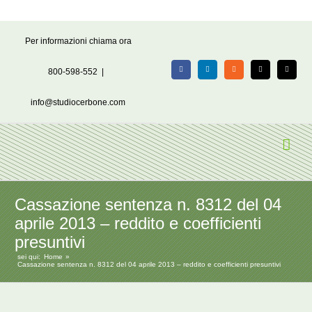
Salta
Per informazioni chiama ora
al
contenuto
800-598-552
|
Facebook
LinkedIn
Rss
X
Email
info@studiocerbone.com
Cassazione sentenza n. 8312 del 04
aprile 2013 – reddito e coefficienti
presuntivi
sei qui:
Home
Cassazione sentenza n. 8312 del 04 aprile 2013 – reddito e coefficienti presuntivi