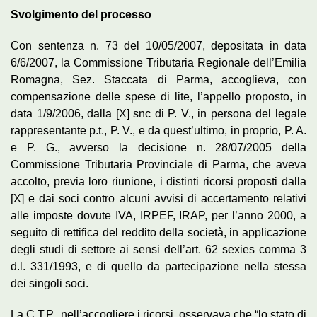
Svolgimento del processo
Con sentenza n. 73 del 10/05/2007, depositata in data
6/6/2007, la Commissione Tributaria Regionale dell’Emilia
Romagna, Sez. Staccata di Parma, accoglieva, con
compensazione delle spese di lite, l’appello proposto, in
data 1/9/2006, dalla [X] snc di P. V., in persona del legale
rappresentante p.t., P. V., e da quest’ultimo, in proprio, P. A.
e P. G., avverso la decisione n. 28/07/2005 della
Commissione Tributaria Provinciale di Parma, che aveva
accolto, previa loro riunione, i distinti ricorsi proposti dalla
[X] e dai soci contro alcuni avvisi di accertamento relativi
alle imposte dovute IVA, IRPEF, IRAP, per l’anno 2000, a
seguito di rettifica del reddito della società, in applicazione
degli studi di settore ai sensi dell’art. 62 sexies comma 3
d.l. 331/1993, e di quello da partecipazione nella stessa
dei singoli soci.
La C.T.P., nell’accogliere i ricorsi, osservava che “lo stato di