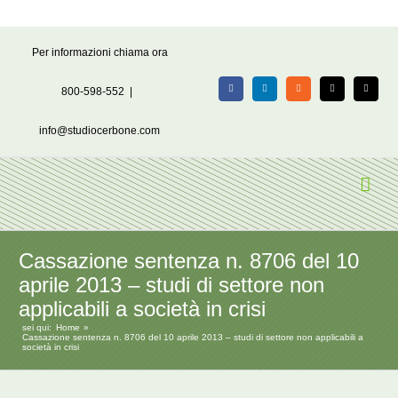
Salta
Per informazioni chiama ora
al
contenuto
800-598-552
|
Facebook
LinkedIn
Rss
X
Email
info@studiocerbone.com
Cassazione sentenza n. 8706 del 10
aprile 2013 – studi di settore non
applicabili a società in crisi
sei qui:
Home
Cassazione sentenza n. 8706 del 10 aprile 2013 – studi di settore non applicabili a
società in crisi