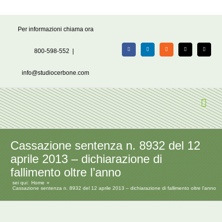
Salta
Per informazioni chiama ora
al
contenuto
800-598-552
|
Facebook
LinkedIn
Rss
X
Email
info@studiocerbone.com
Cassazione sentenza n. 8932 del 12
aprile 2013 – dichiarazione di
fallimento oltre l’anno
sei qui:
Home
Cassazione sentenza n. 8932 del 12 aprile 2013 – dichiarazione di fallimento oltre l’anno