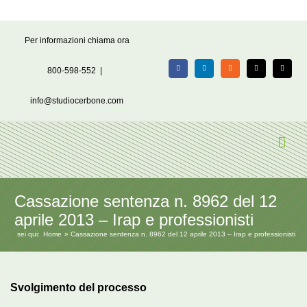
Salta
Per informazioni chiama ora
al
contenuto
800-598-552
|
Facebook
LinkedIn
Rss
X
Email
info@studiocerbone.com
Cassazione sentenza n. 8962 del 12
aprile 2013 – Irap e professionisti
sei qui:
Home
Cassazione sentenza n. 8962 del 12 aprile 2013 – Irap e professionisti
Svolgimento del processo