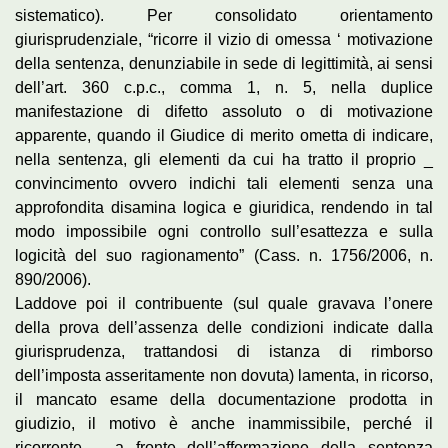
sistematico). Per consolidato orientamento
giurisprudenziale, “ricorre il vizio di omessa ‘ motivazione
della sentenza, denunziabile in sede di legittimità, ai sensi
dell’art. 360 c.p.c., comma 1, n. 5, nella duplice
manifestazione di difetto assoluto o di motivazione
apparente, quando il Giudice di merito ometta di indicare,
nella sentenza, gli elementi da cui ha tratto il proprio _
convincimento ovvero indichi tali elementi senza una
approfondita disamina logica e giuridica, rendendo in tal
modo impossibile ogni controllo sull’esattezza e sulla
logicità del suo ragionamento” (Cass. n. 1756/2006, n.
890/2006).
Laddove poi il contribuente (sul quale gravava l’onere
della prova dell’assenza delle condizioni indicate dalla
giurisprudenza, trattandosi di istanza di rimborso
dell’imposta asseritamente non dovuta) lamenta, in ricorso,
il mancato esame della documentazione prodotta in
giudizio, il motivo è anche inammissibile, perché il
ricorrente – a fronte dell’affermazione della sentenza