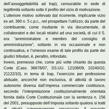
dell’assoggettabilità ad Irap), censurabile in sede di
legittimità soltanto sotto il profilo del vizio di motivazione.
L’ulteriore motivo sollevato dal ricorrente, implicante vizio
ex art. 360 n. 5 c.p.c., nel prospettare l’utilizzo, da parte del
contribuente, come risultante in via documentale, di
collaboratori e dei locali relativi ad una società, di cui il S.
era “amministratore e membro del consiglio di
amministrazione”, soltanto in via occasionale e non
continuativa, e l’omesso esame di tale profilo da parte dei
giudici tributari, è, peraltro, infondato.
Invero, premesso che, come più volte chiarito da questa
Corte (Cass. 36678/07, SS.UU. 12108/09, 10240/10,
21122/10), in tema di Irap, l’esercizio per professione
abituale, ancorché non esclusiva, di attività di lavoro
autonomo diversa dall’impresa commerciale costituisce,
secondo l’interpretazione costituzionalmente orientata
fornita dalla Corte Costituzionaìe con la sentenza n. 156
del 2001, presupposto dell’imposta soltanto qualora si tratti
di attività autonomamente organizzata. Il requisito