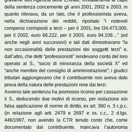
della sentenza concernente gli anni 2001, 2002 e 2003, in
quanto rilevava, da un lato, che il professionista aveva,
nella dichiarazione dei redditi, riportato “i notevoli
compensi corrisposti a terzi – per il 2001, lire l34.473.000,
per il 2002, euro 66.222, per il 2003, euro 94.109…” (ed
anche negli anni successivi) e tali dati dimostravano “la
non occasionalità delle prestazioni dei soggetti terzi” e,
dall’altro, che detti “professionisti” rendevano conto del loro
operato al S., “socio di minoranza della società X” ed
“anche membro del consiglio di amministrazione”; i giudici
tributari aggiungevano che il contribuente non aveva dato
prova della natura delle prestazioni rese dai terzi.
Avverso tale sentenza ha promosso ricorso per cassazione
il S., deducendo due motivi di ricorso, per violazione e/o
falsa applicazione di norme di diritto, ex art. 360 n. 3 c.p.c.
(in relazione agli artt. 2479 e 2697 e ss. c.c., 2 d.lgs.
446/1997, non avendo la CTR tenuto conto che, come
documentato dal contribuente, mancava l’autonoma