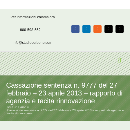
Salta
Per informazioni chiama ora
al
contenuto
800-598-552
|
Facebook
LinkedIn
Rss
X
Email
info@studiocerbone.com
Cassazione sentenza n. 9777 del 27
febbraio – 23 aprile 2013 – rapporto di
agenzia e tacita rinnovazione
sei qui:
Home
Cassazione sentenza n. 9777 del 27 febbraio – 23 aprile 2013 – rapporto di agenzia e
tacita rinnovazione