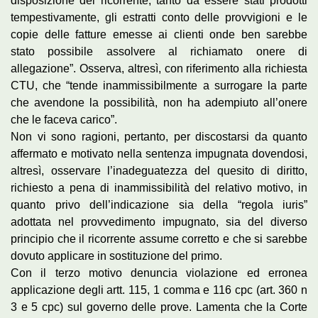
disposizione del ricorrente, tanto da essere stati prodotti
tempestivamente, gli estratti conto delle provvigioni e le
copie delle fatture emesse ai clienti onde ben sarebbe
stato possibile assolvere al richiamato onere di
allegazione”. Osserva, altresì, con riferimento alla richiesta
CTU, che “tende inammissibilmente a surrogare la parte
che avendone la possibilità, non ha adempiuto all’onere
che le faceva carico”.
Non vi sono ragioni, pertanto, per discostarsi da quanto
affermato e motivato nella sentenza impugnata dovendosi,
altresì, osservare l’inadeguatezza del quesito di diritto,
richiesto a pena di inammissibilità del relativo motivo, in
quanto privo dell’indicazione sia della “regola iuris”
adottata nel provvedimento impugnato, sia del diverso
principio che il ricorrente assume corretto e che si sarebbe
dovuto applicare in sostituzione del primo.
Con il terzo motivo denuncia violazione ed erronea
applicazione degli artt. 115, 1 comma e 116 cpc (art. 360 n
3 e 5 cpc) sul governo delle prove. Lamenta che la Corte