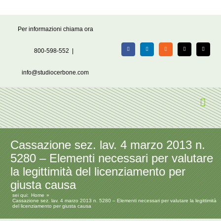
Salta
Per informazioni chiama ora
al
contenuto
800-598-552
|
Facebook
LinkedIn
Rss
X
Email
info@studiocerbone.com
Cassazione sez. lav. 4 marzo 2013 n.
5280 – Elementi necessari per valutare
la legittimità del licenziamento per
giusta causa
sei qui:
Home
Cassazione sez. lav. 4 marzo 2013 n. 5280 – Elementi necessari per valutare la legittimità
del licenziamento per giusta causa