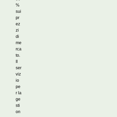
%
sui
pr
ez
zi
di
me
rca
to.
Il
ser
viz
io
pe
r la
ge
sti
on