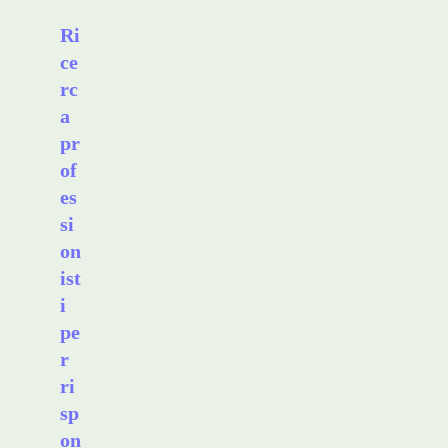
Ri
ce
rc
a
pr
of
es
si
on
ist
i
pe
r
ri
sp
on