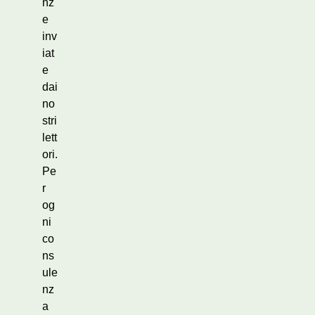
nz
e
inv
iat
e
dai
no
stri
lett
ori.
Pe
r
og
ni
co
ns
ule
nz
a