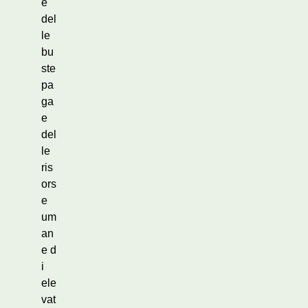
e
del
le
bu
ste
pa
ga
e
del
le
ris
ors
e
um
an
e d
i
ele
vat