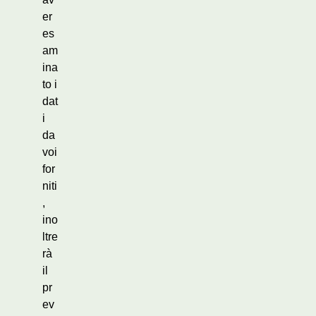
er
es
am
ina
to i
dat
i
da
voi
for
niti
,
ino
ltre
rà
il
pr
ev