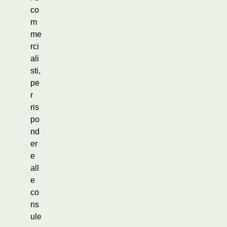
co
m
me
rci
ali
sti,
pe
r
ris
po
nd
er
e
all
e
co
ns
ule