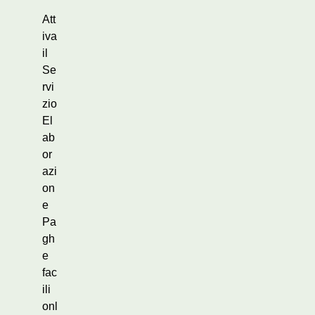
Att
iva
il
Se
rvi
zio
El
ab
or
azi
on
e
Pa
gh
e
fac
ili
onl