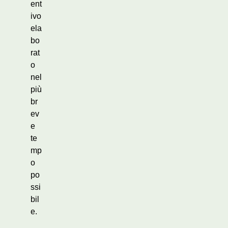
ent
ivo
ela
bo
rat
o
nel
più
br
ev
e
te
mp
o
po
ssi
bil
e.