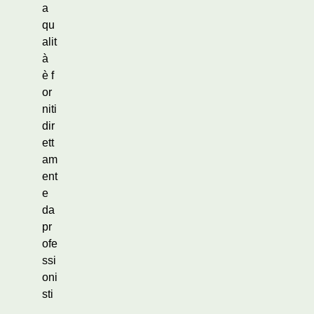
a
qu
alit
à
è f
or
niti
dir
ett
am
ent
e
da
pr
ofe
ssi
oni
sti