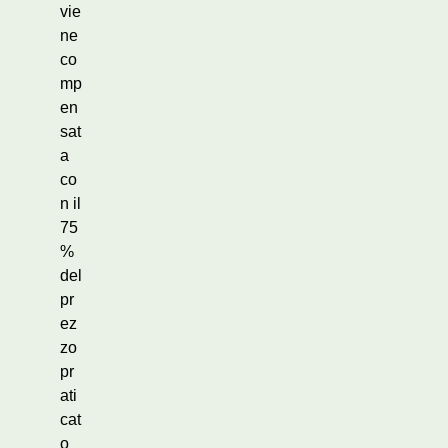
vie
ne
co
mp
en
sat
a
co
n il
75
%
del
pr
ez
zo
pr
ati
cat
o