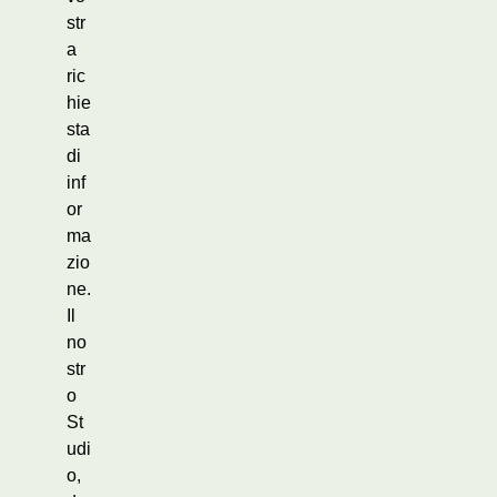
str
a
ric
hie
sta
di
inf
or
ma
zio
ne.
Il
no
str
o
St
udi
o,