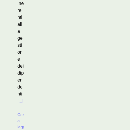
ine
re
nti
all
a
ge
sti
on
e
dei
dip
en
de
nti
[...]
Continua
a
leggere