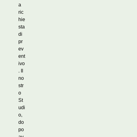
a
ric
hie
sta
di
pr
ev
ent
ivo
. Il
no
str
o
St
udi
o,
do
po
av