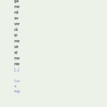
ga
me
nti
av
ver
rà
tri
me
str
al
me
nte
[...]
Continua
a
leggere