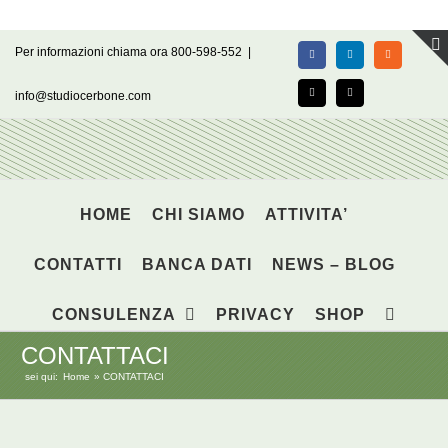
Salta
Per informazioni chiama ora 800-598-552
|
Facebook
LinkedIn
Rss
al
contenuto
info@studiocerbone.com
X
Email
HOME
CHI SIAMO
ATTIVITA’
CONTATTI
BANCA DATI
NEWS – BLOG
CONSULENZA
PRIVACY
SHOP
CONTATTACI
sei qui:
Home
CONTATTACI