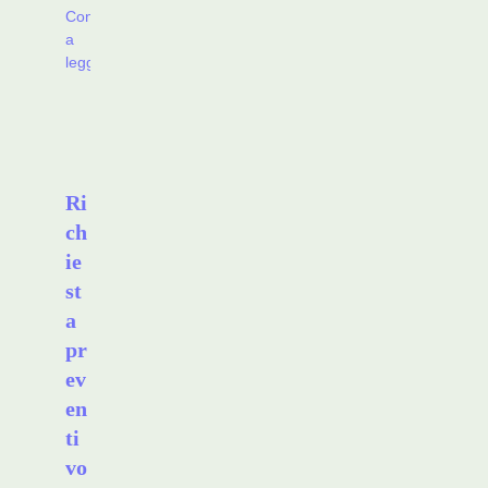
Continua
a
leggere
Ri
ch
ie
st
a
pr
ev
en
ti
vo