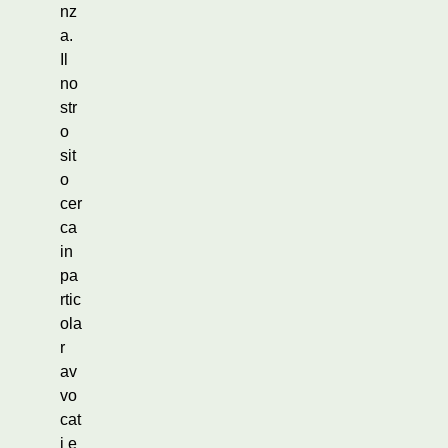
nz
a.
Il
no
str
o
sit
o
cer
ca
in
pa
rtic
ola
r
av
vo
cat
i e