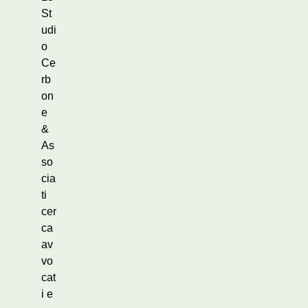
St
udi
o
Ce
rb
on
e
&
As
so
cia
ti
cer
ca
av
vo
cat
i e