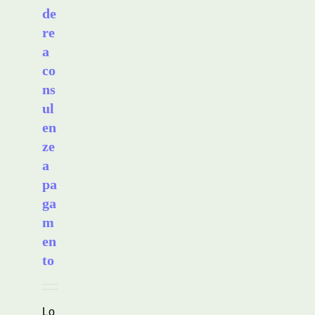
de
re
a
co
ns
ul
en
ze
a
pa
ga
m
en
to
Lo