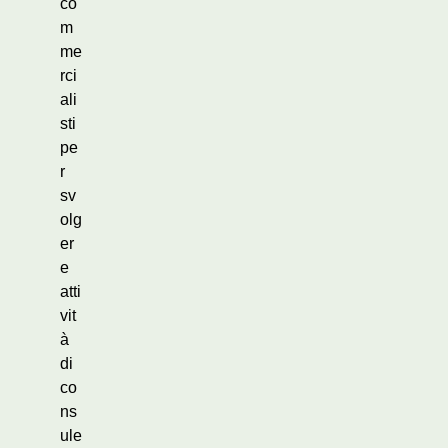
co
m
me
rci
ali
sti
pe
r
sv
olg
er
e
atti
vit
à
di
co
ns
ule