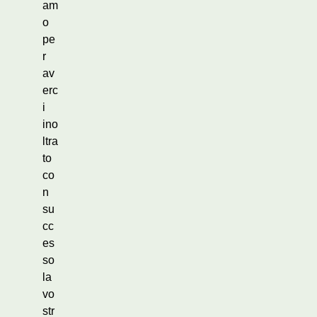
am
o
pe
r
av
erc
i
ino
ltra
to
co
n
su
cc
es
so
la
vo
str