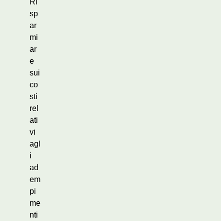
Ri
sp
ar
mi
ar
e
sui
co
sti
rel
ati
vi
agl
i
ad
em
pi
me
nti