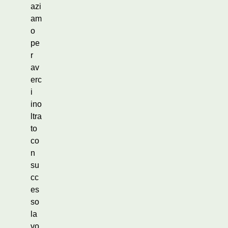
azi
am
o
pe
r
av
erc
i
ino
ltra
to
co
n
su
cc
es
so
la
vo