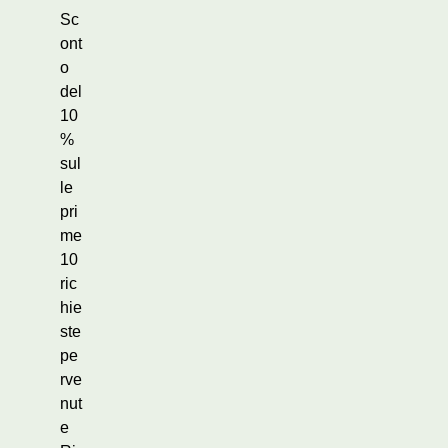
Sc
ont
o
del
10
%
sul
le
pri
me
10
ric
hie
ste
pe
rve
nut
e