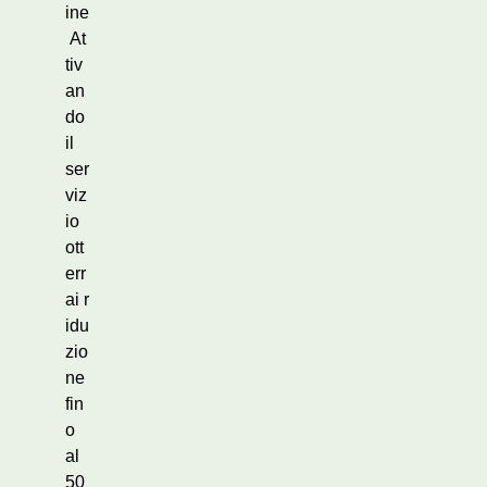
ine
At
tiv
an
do
il
ser
viz
io
ott
err
ai r
idu
zio
ne
fin
o
al
50