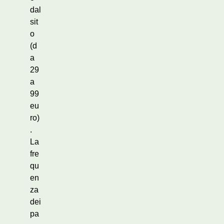
dal
sit
o
(d
a
29
a
99
eu
ro)
.
La
fre
qu
en
za
dei
pa