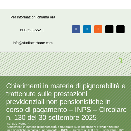
Salta
Per informazioni chiama ora
al
contenuto
800-598-552
|
Facebook
LinkedIn
Rss
X
Email
info@studiocerbone.com
Chiarimenti in materia di pignorabilità e
trattenute sulle prestazioni
previdenziali non pensionistiche in
corso di pagamento – INPS – Circolare
n. 130 del 30 settembre 2025
sei qui:
Home
Chiarimenti in materia di pignorabilità e trattenute sulle prestazioni previdenziali non
pensionistiche in corso di pagamento – INPS – Circolare n. 130 del 30 settembre 2025