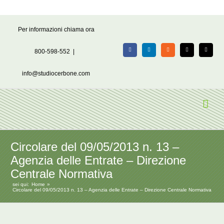
Salta
Per informazioni chiama ora
al
contenuto
800-598-552
|
Facebook
LinkedIn
Rss
X
Email
info@studiocerbone.com
Circolare del 09/05/2013 n. 13 –
Agenzia delle Entrate – Direzione
Centrale Normativa
sei qui:
Home
Circolare del 09/05/2013 n. 13 – Agenzia delle Entrate – Direzione Centrale Normativa