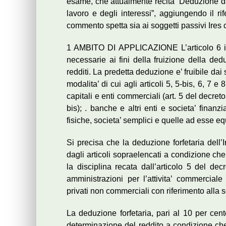
esame, che attualmente recita “Deduzione dall’
lavoro e degli interessi”, aggiungendo il rif
commento spetta sia ai soggetti passivi Ires c
1 AMBITO DI APPLICAZIONE L’articolo 6 in 
necessarie ai fini della fruizione della ded
redditi. La predetta deduzione e’ fruibile d
modalita’ di cui agli articoli 5, 5-bis, 6, 7 e 
capitali e enti commerciali (art. 5 del decreto
bis); . banche e altri enti e societa’ finanzi
fisiche, societa’ semplici e quelle ad esse equ
Si precisa che la deduzione forfetaria dell’I
dagli articoli sopraelencati a condizione ch
la disciplina recata dall’articolo 5 del dec
amministrazioni per l’attivita’ commercial
privati non commerciali con riferimento alla s
La deduzione forfetaria, pari al 10 per cent
determinazione del reddito a condizione che