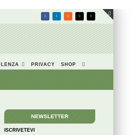
Facebook
LinkedIn
Rss
X
Email
Toggle
area
barra
scorrevol
ULENZA
PRIVACY
SHOP
NEWSLETTER
ISCRIVETEVI