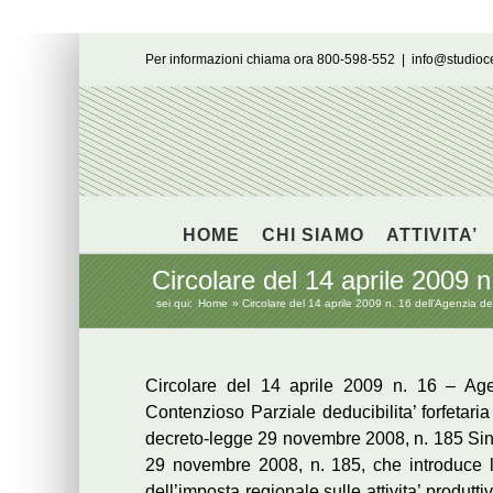
Salta
Per informazioni chiama ora 800-598-552
|
info@studio
al
contenuto
HOME
CHI SIAMO
ATTIVITA’
Circolare del 14 aprile 2009 n
sei qui:
Home
Circolare del 14 aprile 2009 n. 16 dell’Agenzia de
Circolare del 14 aprile 2009 n. 16 – Age
Contenzioso Parziale deducibilita’ forfetaria 
decreto-legge 29 novembre 2008, n. 185 Sinte
29 novembre 2008, n. 185, che introduce la p
dell’imposta regionale sulle attivita’ produtti