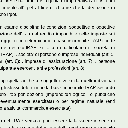
Ires e dall’Irpef della quota di Irap relativa al costo del
erimento all’Irpef al fine di chiarire che la deduzione in
he Irpef.
esame disciplina le condizioni soggettive e oggettive
uzione dell’Irap dal reddito imponibile delle imposte sui
ai soggetti che determinano la base imponibile IRAP con le
8 del decreto IRAP. Si tratta, in particolare di: . societa’ di
 IRAP); . societa’ di persone e imprese individuali (art. 5-
ari (art. 6); . imprese di assicurazione (art. 7); . persone
iparate esercenti arti e professioni (art. 8).
rap spetta anche ai soggetti diversi da quelli individuati
e gli stessi determinino la base imponibile IRAP secondo
reto Irap per opzione (imprenditori agricoli e pubbliche
e eventualmente esercitata) o per regime naturale (enti
ola attivita’ commerciale esercitata).
o dell’IRAP versata, puo’ essere fatta valere in sede di
 alla formazione del valore della produzione imponibile