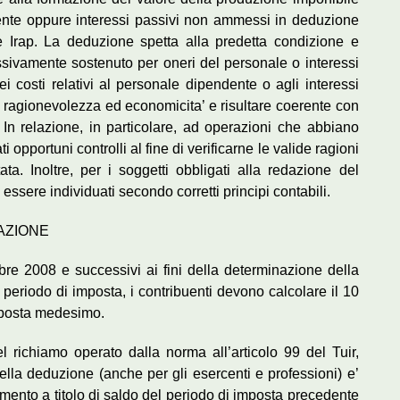
nte oppure interessi passivi non ammessi in deduzione
e Irap. La deduzione spetta alla predetta condizione e
ivamente sostenuto per oneri del personale o interessi
i costi relativi al personale dipendente o agli interessi
a, ragionevolezza ed economicita’ e risultare coerente con
i. In relazione, in particolare, ad operazioni che abbiano
i opportuni controlli al fine di verificarne le valide ragioni
tata. Inoltre, per i soggetti obbligati alla redazione del
essere individuati secondo corretti principi contabili.
RAZIONE
re 2008 e successivi ai fini della determinazione della
periodo di imposta, i contribuenti devono calcolare il 10
mposta medesimo.
el richiamo operato dalla norma all’articolo 99 del Tuir,
della deduzione (anche per gli esercenti e professioni) e’
rimento a titolo di saldo del periodo di imposta precedente