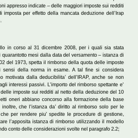
ioni appresso indicate – delle maggiori imposte sui redditi
di imposta per effetto della mancata deduzione dell’Irap
.
llo in corso al 31 dicembre 2008, per i quali sia stata
i quarantotto mesi dalla data del versamento – istanza di
02 del 1973, spetta il rimborso della quota delle imposte
 ai sensi della norma in esame. A tal fine si considera
so motivata dalla deducibilita’ dell’IRAP, anche se non
agli interessi passivi. L’importo del rimborso spettante e’
delle imposte sui redditi al netto della deduzione del 10
detti oneri abbiano concorso alla formazione della base
 inoltre, che l’istanza da’ diritto al rimborso solo per le
e che per rendere piu’ spedite le procedure di gestione,
re l’apposita istanza di rimborso utilizzando il modello
ndo conto delle considerazioni svolte nel paragrafo 2.2;