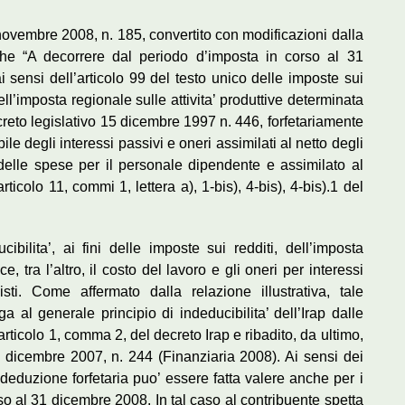
novembre 2008, n. 185, convertito con modificazioni dalla
che “A decorrere dal periodo d’imposta in corso al 31
ensi dell’articolo 99 del testo unico delle imposte sui
ll’imposta regionale sulle attivita’ produttive determinata
decreto legislativo 15 dicembre 1997 n. 446, forfetariamente
ile degli interessi passivi e oneri assimilati al netto degli
o delle spese per il personale dipendente e assimilato al
rticolo 11, commi 1, lettera a), 1-bis), 4-bis), 4-bis).1 del
bilita’, ai fini delle imposte sui redditi, dell’imposta
ce, tra l’altro, il costo del lavoro e gli oneri per interessi
sti. Come affermato dalla relazione illustrativa, tale
al generale principio di indeducibilita’ dell’Irap dalle
rticolo 1, comma 2, del decreto Irap e ribadito, da ultimo,
 dicembre 2007, n. 244 (Finanziaria 2008). Ai sensi dei
deduzione forfetaria puo’ essere fatta valere anche per i
so al 31 dicembre 2008. In tal caso al contribuente spetta