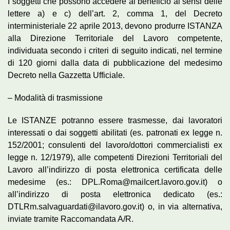
I soggetti che possono accedere al beneficio ai sensi delle
lettere a) e c) dell’art. 2, comma 1, del Decreto
interministeriale 22 aprile 2013, devono produrre ISTANZA
alla Direzione Territoriale del Lavoro competente,
individuata secondo i criteri di seguito indicati, nel termine
di 120 giorni dalla data di pubblicazione del medesimo
Decreto nella Gazzetta Ufficiale.
– Modalità di trasmissione
Le ISTANZE potranno essere trasmesse, dai lavoratori
interessati o dai soggetti abilitati (es. patronati ex legge n.
152/2001; consulenti del lavoro/dottori commercialisti ex
legge n. 12/1979), alle competenti Direzioni Territoriali del
Lavoro all’indirizzo di posta elettronica certificata delle
medesime (es.: DPL.Roma@maiIcert.lavoro.gov.it) o
all’indirizzo di posta elettronica dedicato (es.:
DTLRm.salvaguardati@ilavoro.gov.it) o, in via alternativa,
inviate tramite Raccomandata A/R.