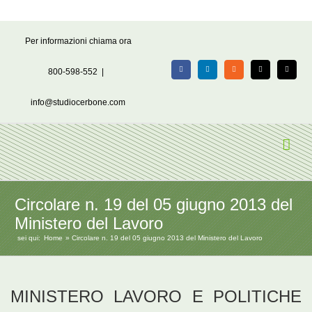
Salta
Per informazioni chiama ora
al
contenuto
800-598-552
|
Facebook
LinkedIn
Rss
X
Email
info@studiocerbone.com
Circolare n. 19 del 05 giugno 2013 del
Ministero del Lavoro
sei qui:
Home
Circolare n. 19 del 05 giugno 2013 del Ministero del Lavoro
MINISTERO LAVORO E POLITICHE