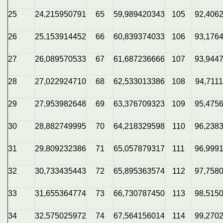
25
24,215950791
65
59,989420343
105
92,406
26
25,153914452
66
60,839374033
106
93,176
27
26,089570533
67
61,687236666
107
93,944
28
27,022924710
68
62,533013386
108
94,711
29
27,953982648
69
63,376709323
109
95,475
30
28,882749995
70
64,218329598
110
96,238
31
29,809232386
71
65,057879317
111
96,999
32
30,733435443
72
65,895363574
112
97,758
33
31,655364774
73
66,730787450
113
98,515
34
32,575025972
74
67,564156014
114
99,270