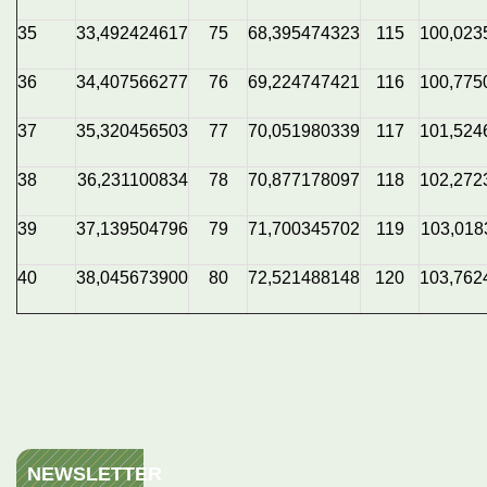
35
33,492424617
75
68,395474323
115
100,023
36
34,407566277
76
69,224747421
116
100,775
37
35,320456503
77
70,051980339
117
101,524
38
36,231100834
78
70,877178097
118
102,272
39
37,139504796
79
71,700345702
119
103,018
40
38,045673900
80
72,521488148
120
103,762
NEWSLETTER