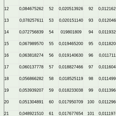
12
0,084675262
52
0,020513926
92
0,01216
13
0,078257611
53
0,020151140
93
0,01204
14
0,072756839
54
019801809
94
0,01193
15
0,067989570
55
0,019465200
95
0,01182
16
0,063818274
56
0,019140630
96
0,011711
17
0,060137778
57
0,018827466
97
0,01160
18
0,056866282
58
0,018525119
98
0,01149
19
0,053939207
59
0,018233038
99
0,01139
20
0,051304891
60
0,017950709
100
0,01129
21
0,048921510
61
0,017677654
101
0,011197