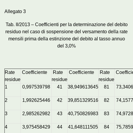
Allegato 3
Tab. II/2013 – Coefficienti per la determinazione del debito
residuo nel caso di sospensione del versamento della rate
mensili prima della estinzione del debito al tasso annuo
del 3,0%
Rate
Coefficiente
Rate
Coefficiente
Rate
Coeffici
residue
residue
residue
1
0,997539798
41
38,949613645
81
73,340
2
1,992625446
42
39,851329516
82
74,157
3
2,985262982
43
40,750826983
83
74,972
4
3,975458429
44
41,648111505
84
75,785