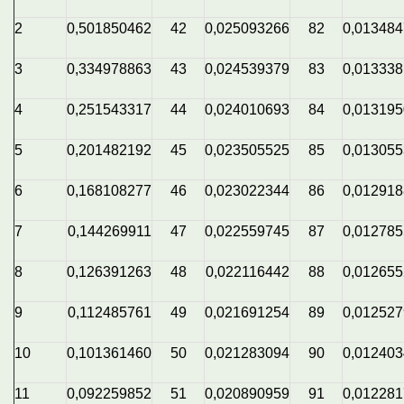
2
0,501850462
42
0,025093266
82
0,01348
3
0,334978863
43
0,024539379
83
0,01333
4
0,251543317
44
0,024010693
84
0,01319
5
0,201482192
45
0,023505525
85
0,01305
6
0,168108277
46
0,023022344
86
0,01291
7
0,144269911
47
0,022559745
87
0,01278
8
0,126391263
48
0,022116442
88
0,01265
9
0,112485761
49
0,021691254
89
0,01252
10
0,101361460
50
0,021283094
90
0,01240
11
0,092259852
51
0,020890959
91
0,01228