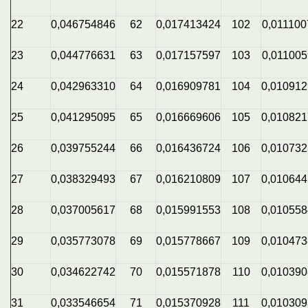
22
0,046754846
62
0,017413424
102
0,011100
23
0,044776631
63
0,017157597
103
0,01100
24
0,042963310
64
0,016909781
104
0,01091
25
0,041295095
65
0,016669606
105
0,01082
26
0,039755244
66
0,016436724
106
0,01073
27
0,038329493
67
0,016210809
107
0,01064
28
0,037005617
68
0,015991553
108
0,01055
29
0,035773078
69
0,015778667
109
0,01047
30
0,034622742
70
0,015571878
110
0,01039
31
0,033546654
71
0,015370928
111
0,01030