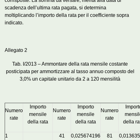
corrisposte. La somma da versare, riferita alla data di
scadenza dell’ultima rata pagata, si determina
moltiplicando l’importo della rata per il coefficiente sopra
indicato.
Allegato 2
Tab. I/2013 – Ammontare della rata mensile costante
posticipata per ammortizzare al tasso annuo composto del
3,0% un capitale unitario da 2 a 120 mensilità
Importo
Importo
Import
Numero
Numero
Numero
mensile
mensile
mensil
rate
rate
rate
della rata
della rata
della ra
1
41
0,025674196
81
0,01363