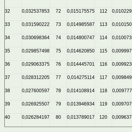
32
0,032537853
72
0,015175575
112
0,01022
33
0,031590222
73
0,014985587
113
0,01015
34
0,030698364
74
0,014800747
114
0,01007
35
0,029857498
75
0,014620850
115
0,00999
36
0,029063375
76
0,014445701
116
0,00992
37
0,028312205
77
0,014275114
117
0,00984
38
0,027600597
78
0,014108914
118
0,00977
39
0,026925507
79
0,013946934
119
0,00970
40
0,026284197
80
0,013789017
120
0,00963