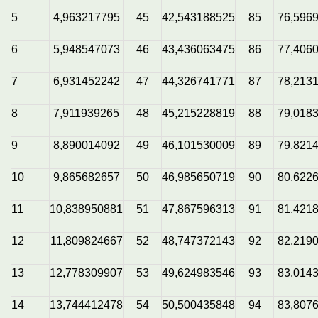
5
4,963217795
45
42,543188525
85
76,596
6
5,948547073
46
43,436063475
86
77,406
7
6,931452242
47
44,326741771
87
78,213
8
7,911939265
48
45,215228819
88
79,018
9
8,890014092
49
46,101530009
89
79,821
10
9,865682657
50
46,985650719
90
80,622
11
10,838950881
51
47,867596313
91
81,421
12
11,809824667
52
48,747372143
92
82,219
13
12,778309907
53
49,624983546
93
83,014
14
13,744412478
54
50,500435848
94
83,807