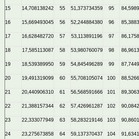
15
14,708138242
55
51,373734359
95
84,598
16
15,669493045
56
52,244884380
96
85,388
17
16,628482720
57
53,113891196
97
86,175
18
17,585113087
58
53,980760079
98
86,961
19
18,539389950
59
54,845496289
99
87,744
20
19,491319099
60
55,708105074
100
88,526
21
20,440906310
61
56,568591666
101
89,306
22
21,388157344
62
57,426961287
102
90,084
23
22,333077949
63
58,283219146
103
90,860
24
23,275673858
64
59,137370437
104
91,634