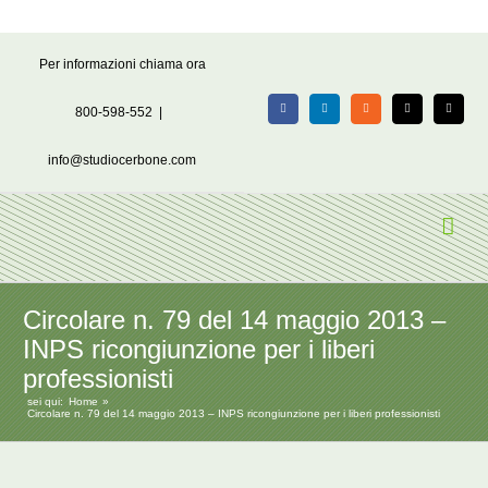
Salta
Per informazioni chiama ora
al
contenuto
800-598-552
|
Facebook
LinkedIn
Rss
X
Email
info@studiocerbone.com
Circolare n. 79 del 14 maggio 2013 –
INPS ricongiunzione per i liberi
professionisti
sei qui:
Home
Circolare n. 79 del 14 maggio 2013 – INPS ricongiunzione per i liberi professionisti