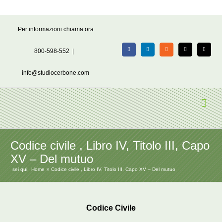
Salta
Per informazioni chiama ora
al
contenuto
800-598-552
|
Facebook
LinkedIn
Rss
X
Email
info@studiocerbone.com
Codice civile , Libro IV, Titolo III, Capo
XV – Del mutuo
sei qui:
Home
Codice civile , Libro IV, Titolo III, Capo XV – Del mutuo
Codice Civile