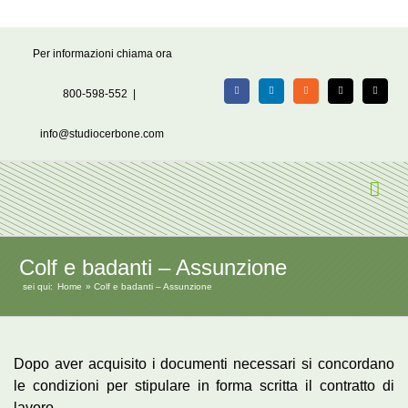
Salta
Per informazioni chiama ora
al
contenuto
800-598-552
|
Facebook
LinkedIn
Rss
X
Email
info@studiocerbone.com
Colf e badanti – Assunzione
sei qui:
Home
Colf e badanti – Assunzione
Dopo aver acquisito i documenti necessari si concordano
le condizioni per stipulare in forma scritta il contratto di
lavoro.