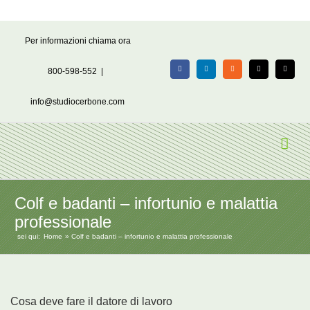
Salta
Per informazioni chiama ora
al
contenuto
800-598-552
|
Facebook
LinkedIn
Rss
X
Email
info@studiocerbone.com
Colf e badanti – infortunio e malattia
professionale
sei qui:
Home
Colf e badanti – infortunio e malattia professionale
Cosa deve fare il datore di lavoro