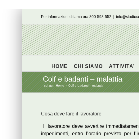
Salta
Per informazioni chiama ora 800-598-552
|
info@studio
al
contenuto
HOME
CHI SIAMO
ATTIVITA’
Colf e badanti – malattia
sei qui:
Home
Colf e badanti – malattia
Cosa deve fare il lavoratore
Il lavoratore deve avvertire immediatament
impedimenti, entro l’orario previsto per l’