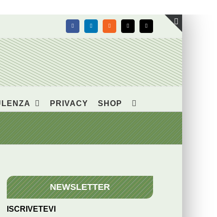
Facebook
LinkedIn
Rss
X
Email
Toggle
area
barra
scorrevol
ULENZA
PRIVACY
SHOP
NEWSLETTER
ISCRIVETEVI