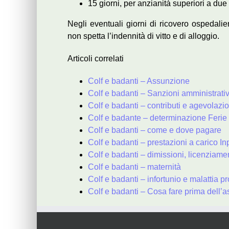
15 giorni, per anzianità superiori a due
Negli eventuali giorni di ricovero ospedalie
non spetta l’indennità di vitto e di alloggio.
Articoli correlati
Colf e badanti – Assunzione
Colf e badanti – Sanzioni amministrative
Colf e badanti – contributi e agevolazio
Colf e badante – determinazione Ferie
Colf e badanti – come e dove pagare
Colf e badanti – prestazioni a carico In
Colf e badanti – dimissioni, licenziame
Colf e badanti – maternità
Colf e badanti – infortunio e malattia p
Colf e badanti – Cosa fare prima dell’