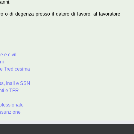
 anni.
ro o di degenza presso il datore di lavoro, al lavoratore
 e civili
ni
 e Tredicesima
ps, Inail e SSN
nti e TFR
rofessionale
assunzione