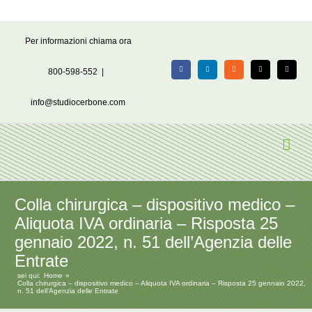
Salta
Per informazioni chiama ora
al
contenuto
800-598-552
|
Facebook
LinkedIn
Rss
X
Email
info@studiocerbone.com
Colla chirurgica – dispositivo medico –
Aliquota IVA ordinaria – Risposta 25
gennaio 2022, n. 51 dell’Agenzia delle
Entrate
sei qui:
Home
Colla chirurgica – dispositivo medico – Aliquota IVA ordinaria – Risposta 25 gennaio 2022,
n. 51 dell’Agenzia delle Entrate