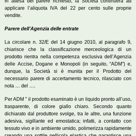
In attesa del parere richiesto, la Società continuerà ad
applicare l’aliquota IVA del 22 per cento sulle proprie
vendite.
Parere dell’Agenzia delle entrate
La circolare n. 32/E del 14 giugno 2010, al paragrafo 9,
chiarisce che la classificazione merceologica di un
prodotto rientra nella competenza esclusiva dell’Agenzia
delle
Accise
, Dogane e Monopoli (in seguito, “ADM”) e,
dunque, la Società si è munita per il Prodotto del
necessario parere di accertamento tecnico, rilasciato con
nota … del ….
Per ADM ” il prodotto esaminato è un liquido pronto all’uso,
trasparente, di colore giallo chiaro. Secondo quanto
dichiarato dal produttore svolge, tra le altre, una funzione
adesiva, sigillante ed emostatica; infatti, a contatto con
tessuto vivo e in ambiente umido, polimerizza rapidamente
creando una sottile pellicola elastica che garantisce una