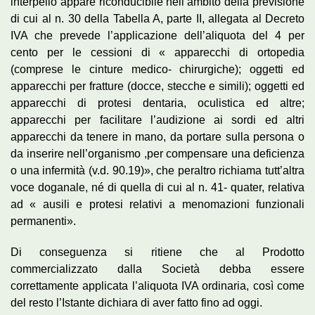
interpello appare riconducibile nell’ambito della previsione
di cui al n. 30 della Tabella A, parte II, allegata al Decreto
IVA che prevede l’applicazione dell’aliquota del 4 per
cento per le cessioni di « apparecchi di ortopedia
(comprese le cinture medico- chirurgiche); oggetti ed
apparecchi per fratture (docce, stecche e simili); oggetti ed
apparecchi di protesi dentaria, oculistica ed altre;
apparecchi per facilitare l’audizione ai sordi ed altri
apparecchi da tenere in mano, da portare sulla persona o
da inserire nell’organismo ,per compensare una deficienza
o una infermità (
v.d.
90.19)», che peraltro richiama tutt’altra
voce doganale, né di quella di cui al n. 41-
quater
, relativa
ad « ausili e protesi relativi a menomazioni funzionali
permanenti».
Di conseguenza si ritiene che al Prodotto
commercializzato dalla Società debba essere
correttamente applicata l’aliquota IVA ordinaria, così come
del resto l’Istante dichiara di aver fatto fino ad oggi.