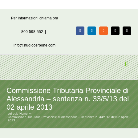
Salta
Per informazioni chiama ora
al
contenuto
800-598-552
|
Facebook
LinkedIn
Rss
X
Email
info@studiocerbone.com
Commissione Tributaria Provinciale di
Alessandria – sentenza n. 33/5/13 del
02 aprile 2013
sei qui:
Home
Commissione Tributaria Provinciale di Alessandria – sentenza n. 33/5/13 del 02 aprile
2013