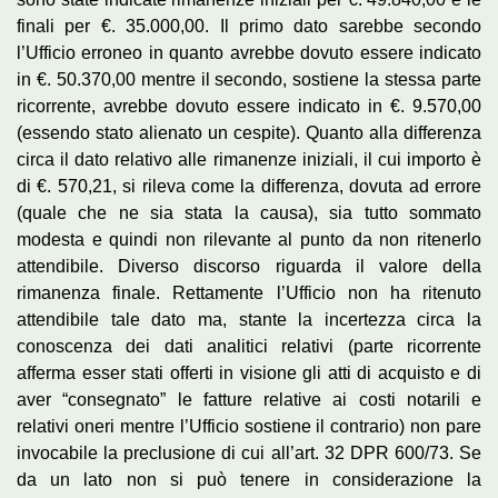
finali per €. 35.000,00. Il primo dato sarebbe secondo
l’Ufficio erroneo in quanto avrebbe dovuto essere indicato
in €. 50.370,00 mentre il secondo, sostiene la stessa parte
ricorrente, avrebbe dovuto essere indicato in €. 9.570,00
(essendo stato alienato un cespite). Quanto alla differenza
circa il dato relativo alle rimanenze iniziali, il cui importo è
di €. 570,21, si rileva come la differenza, dovuta ad errore
(quale che ne sia stata la causa), sia tutto sommato
modesta e quindi non rilevante al punto da non ritenerlo
attendibile. Diverso discorso riguarda il valore della
rimanenza finale. Rettamente l’Ufficio non ha ritenuto
attendibile tale dato ma, stante la incertezza circa la
conoscenza dei dati analitici relativi (parte ricorrente
afferma esser stati offerti in visione gli atti di acquisto e di
aver “consegnato” le fatture relative ai costi notarili e
relativi oneri mentre l’Ufficio sostiene il contrario) non pare
invocabile la preclusione di cui all’art. 32 DPR 600/73. Se
da un lato non si può tenere in considerazione la