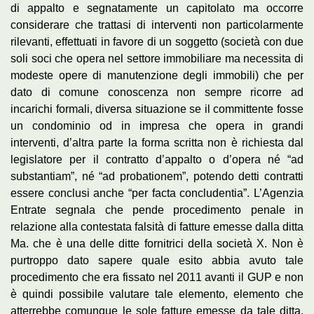
di appalto e segnatamente un capitolato ma occorre
considerare che trattasi di interventi non particolarmente
rilevanti, effettuati in favore di un soggetto (società con due
soli soci che opera nel settore immobiliare ma necessita di
modeste opere di manutenzione degli immobili) che per
dato di comune conoscenza non sempre ricorre ad
incarichi formali, diversa situazione se il committente fosse
un condominio od in impresa che opera in grandi
interventi, d’altra parte la forma scritta non è richiesta dal
legislatore per il contratto d’appalto o d’opera né “ad
substantiam”, né “ad probationem”, potendo detti contratti
essere conclusi anche “per facta concludentia”. L’Agenzia
Entrate segnala che pende procedimento penale in
relazione alla contestata falsità di fatture emesse dalla ditta
Ma. che è una delle ditte fornitrici della società X. Non è
purtroppo dato sapere quale esito abbia avuto tale
procedimento che era fissato nel 2011 avanti il GUP e non
è quindi possibile valutare tale elemento, elemento che
atterrebbe comunque le sole fatture emesse da tale ditta.