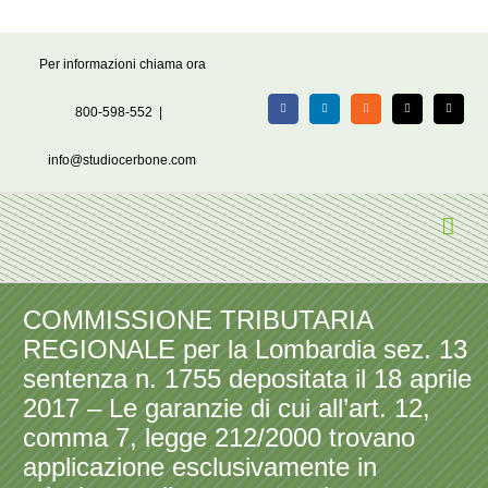
Salta
Per informazioni chiama ora
al
contenuto
800-598-552
|
Facebook
LinkedIn
Rss
X
Email
info@studiocerbone.com
COMMISSIONE TRIBUTARIA
REGIONALE per la Lombardia sez. 13
sentenza n. 1755 depositata il 18 aprile
2017 – Le garanzie di cui all’art. 12,
comma 7, legge 212/2000 trovano
applicazione esclusivamente in