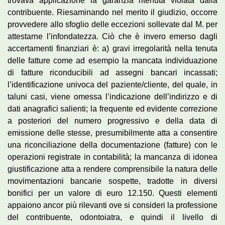
trovava applicazione la garanzia ritenuta violata dalla
contribuente. Riesaminando nel merito il giudizio, occorre
provvedere allo sfoglio delle eccezioni sollevate dal M. per
attestarne l’infondatezza. Ciò che è invero emerso dagli
accertamenti finanziari è: a) gravi irregolarità nella tenuta
delle fatture come ad esempio la mancata individuazione
di fatture riconducibili ad assegni bancari incassati;
l’identificazione univoca del paziente/cliente, del quale, in
taluni casi, viene omessa l’indicazione dell’indirizzo e di
dati anagrafici salienti; la frequente ed evidente correzione
a posteriori del numero progressivo e della data di
emissione delle stesse, presumibilmente atta a consentire
una riconciliazione della documentazione (fatture) con le
operazioni registrate in contabilità; la mancanza di idonea
giustificazione atta a rendere comprensibile la natura delle
movimentazioni bancarie sospette, tradotte in diversi
bonifici per un valore di euro 12.150. Questi elementi
appaiono ancor più rilevanti ove si consideri la professione
del contribuente, odontoiatra, e quindi il livello di