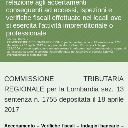
relazione agli accertamenti
conseguenti ad accessi, ispezioni e
verifiche fiscali effettuate nei locali ove
si esercita l’attività imprenditoriale o
professionale
sei qui:
Home
COMMISSIONE TRIBUTARIA REGIONALE per la Lombardia sez. 13 sentenza n. 1755
depositata il 18 aprile 2017 – Le garanzie di cui all’art. 12, comma 7, legge
212/2000 trovano applicazione esclusivamente in relazione agli accertamenti conseguenti
ad accessi, ispezioni e verifiche fiscali effettuate nei locali ove si esercita l’attività
imprenditoriale o professionale
COMMISSIONE TRIBUTARIA
REGIONALE per la Lombardia sez. 13
sentenza n. 1755 depositata il 18 aprile
2017
Accertamento – Verifiche fiscali – Indagini bancarie –