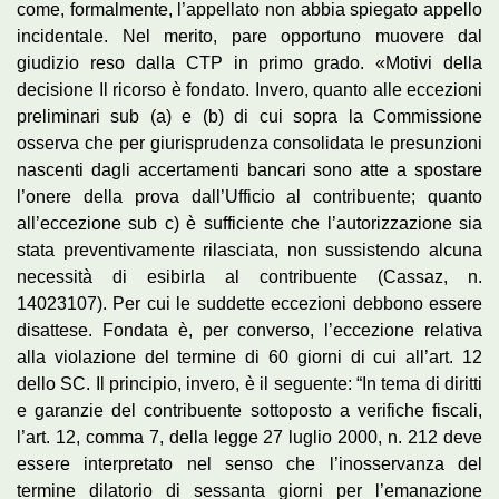
come, formalmente, l’appellato non abbia spiegato appello
incidentale. Nel merito, pare opportuno muovere dal
giudizio reso dalla CTP in primo grado. «Motivi della
decisione Il ricorso è fondato. Invero, quanto alle eccezioni
preliminari sub (a) e (b) di cui sopra la Commissione
osserva che per giurisprudenza consolidata le presunzioni
nascenti dagli accertamenti bancari sono atte a spostare
l’onere della prova dall’Ufficio al contribuente; quanto
all’eccezione sub c) è sufficiente che l’autorizzazione sia
stata preventivamente rilasciata, non sussistendo alcuna
necessità di esibirla al contribuente (Cassaz, n.
14023107). Per cui le suddette eccezioni debbono essere
disattese. Fondata è, per converso, l’eccezione relativa
alla violazione del termine di 60 giorni di cui all’art. 12
dello SC. Il principio, invero, è il seguente: “In tema di diritti
e garanzie del contribuente sottoposto a verifiche fiscali,
l’art. 12, comma 7, della legge 27 luglio 2000, n. 212 deve
essere interpretato nel senso che l’inosservanza del
termine dilatorio di sessanta giorni per l’emanazione