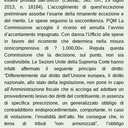
essere provata dall’ufficio” (Cassaz, Sez. Un., 29 luglio
2013, n. 18184). L’accoglimento di quest’eccezione
preliminare assorbe l’esame della rimanente eccezione e
del merito. Le spese seguono la soccombenza. PQM La
Commissione accoglie il ricorso ed annulla l’avviso
d’accertamento impugnato. Con danna l’Ufficio alle spese
in favore del ricorrente che determina nella misura
onnicomprensiva di ? 1.000,00». Reputa questa
Commissione che la decisione, sul punto, non sia
condivisibile. Le Sezioni Unite della Suprema Corte hanno
infatti affermato il seguente principio di diritto:
“Differentemente dal diritto dell’Unione europea, il diritto
nazionale, allo stato della legislazione, non pone in capo
all’Amministrazione fiscale che si accinga ad adottare un
provvedimento lesivo dei diritti del contribuente, in assenza
di specifica prescrizione, un generalizzato obbligo di
contraddittorio endoprocedimentale, comportante, in caso
di violazione, l’invalidità dell’atto. Ne consegue che, in
tema di tributi “non armonizzati”, l’obbligo