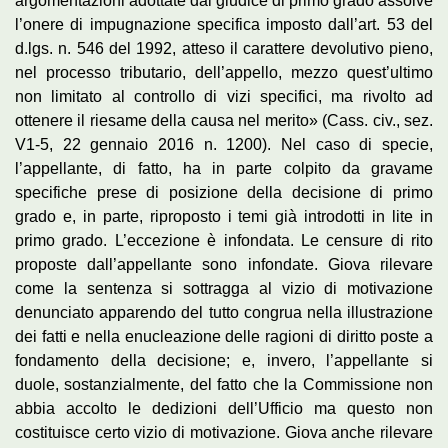
argomentazioni adottate dal giudice di primo grado assolve
l’onere di impugnazione specifica imposto dall’art. 53 del
d.lgs. n. 546 del 1992, atteso il carattere devolutivo pieno,
nel processo tributario, dell’appello, mezzo quest’ultimo
non limitato al controllo di vizi specifici, ma rivolto ad
ottenere il riesame della causa nel merito» (Cass. civ., sez.
V1-5, 22 gennaio 2016 n. 1200). Nel caso di specie,
l’appellante, di fatto, ha in parte colpito da gravame
specifiche prese di posizione della decisione di primo
grado e, in parte, riproposto i temi già introdotti in lite in
primo grado. L’eccezione è infondata. Le censure di rito
proposte dall’appellante sono infondate. Giova rilevare
come la sentenza si sottragga al vizio di motivazione
denunciato apparendo del tutto congrua nella illustrazione
dei fatti e nella enucleazione delle ragioni di diritto poste a
fondamento della decisione; e, invero, l’appellante si
duole, sostanzialmente, del fatto che la Commissione non
abbia accolto le dedizioni dell’Ufficio ma questo non
costituisce certo vizio di motivazione. Giova anche rilevare