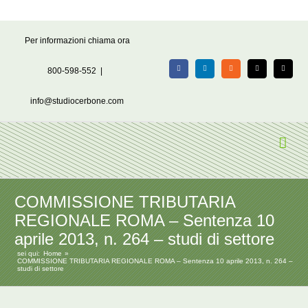
Salta
Per informazioni chiama ora
al
contenuto
800-598-552
|
Facebook
LinkedIn
Rss
X
Email
info@studiocerbone.com
COMMISSIONE TRIBUTARIA
REGIONALE ROMA – Sentenza 10
aprile 2013, n. 264 – studi di settore
sei qui:
Home
COMMISSIONE TRIBUTARIA REGIONALE ROMA – Sentenza 10 aprile 2013, n. 264 –
studi di settore